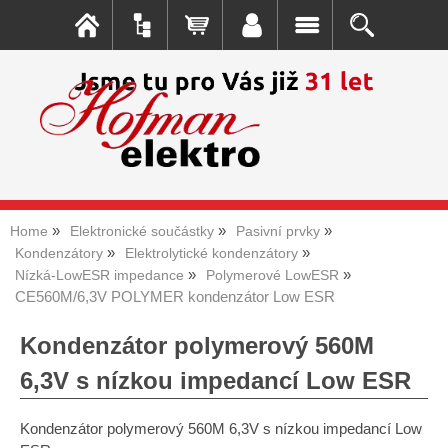
Home
Elektronické součástky
Pasivní prvky
Kondenzátory
Elektrolytické kondenzátory
Nízká-LowESR impedance
Polymerové LowESR
CE560M/6,3V POLYMER kondenzátor Low ESR
Kondenzátor polymerový 560M
6,3V s nízkou impedancí Low ESR
Kondenzátor polymerový 560M 6,3V s nízkou impedancí Low