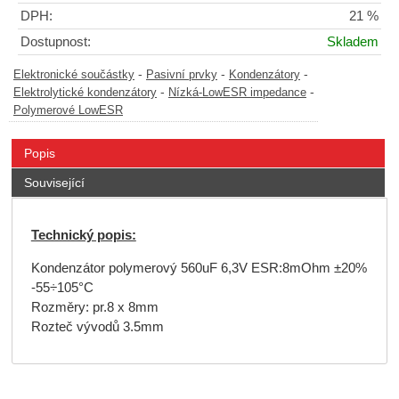
DPH:
21 %
Dostupnost:
Skladem
-
-
-
Elektronické součástky
Pasivní prvky
Kondenzátory
-
-
Elektrolytické kondenzátory
Nízká-LowESR impedance
Polymerové LowESR
Popis
Související
Technický popis:
Kondenzátor polymerový 560uF 6,3V ESR:8mOhm ±20%
-55÷105°C
Rozměry: pr.8 x 8mm
Rozteč vývodů 3.5mm