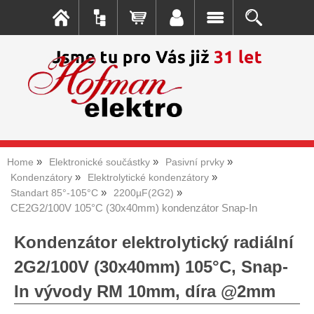
Home
Elektronické součástky
Pasivní prvky
Kondenzátory
Elektrolytické kondenzátory
Standart 85°-105°C
2200µF(2G2)
CE2G2/100V 105°C (30x40mm) kondenzátor Snap-In
Kondenzátor elektrolytický radiální
2G2/100V (30x40mm) 105°C, Snap-
In vývody RM 10mm, díra @2mm