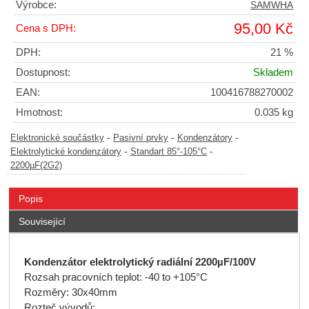
Výrobce:
SAMWHA
95,00 Kč
Cena s DPH:
DPH:
21 %
Dostupnost:
Skladem
EAN:
100416788270002
Hmotnost:
0.035 kg
-
-
-
Elektronické součástky
Pasivní prvky
Kondenzátory
-
-
Elektrolytické kondenzátory
Standart 85°-105°C
2200µF(2G2)
Popis
Související
Kondenzátor elektrolytický radiální 2200µF/100V
Rozsah pracovních teplot: -40 to +105°C
Rozměry: 30x40mm
Rozteč vývodů: