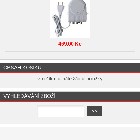
469,00 Kč
OBSAH KOŠÍKU
v košíku nemáte žádné položky
VYHLEDÁVÁNÍ ZBOŽÍ
Copyright ©
,
provozováno na
www.elektro-hofman.cz
systému
a
Shop5.cz
tvorba e-shopu
pronájem e-shopu