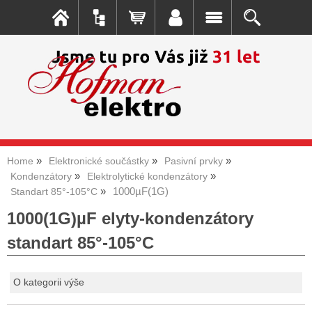
Home
Elektronické součástky
Pasivní prvky
Kondenzátory
Elektrolytické kondenzátory
1000µF(1G)
Standart 85°-105°C
1000(1G)µF elyty-kondenzátory
standart 85°-105°C
O kategorii výše