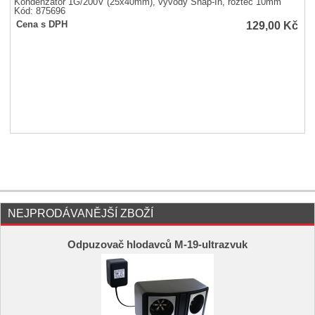
Kondenzátor 1G/200V (25x40mm), vývody Snap-In, rozteč 10mm
Kód: 875696
129,00
Kč
Cena s DPH
NEJPRODÁVANĚJŠÍ ZBOŽÍ
Odpuzovač hlodavců M-19-ultrazvuk