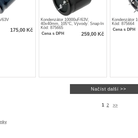
G/63V
Kondenzátor 10000uF/63V,
Kondenzátor 
40x40mm, 105°C, Vývody: Snap-In
Kód: 875664
Kód: 875665
175,00
Kč
Cena s DPH
259,00
Kč
Cena s DPH
1
2
>>
anky