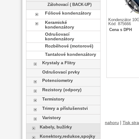
Zálohovací ( BACK-UP)
Fóliové kondenzátory
Kondenzátor 10
Keramické
Kód: 875666
kondenzátory
Cena s DPH
Odrušovací
kondenzátory
Rozběhové (motorové)
Tantalové kondenzátory
Krystaly a Flitry
Odrušovací prvky
Potenciometry
Rezistory (odpory)
Termistory
Trimry a příslušenstvi
Varistory
|
nahoru
Tisk str
Kabely, bužírky
Konektory,redukce,spojky