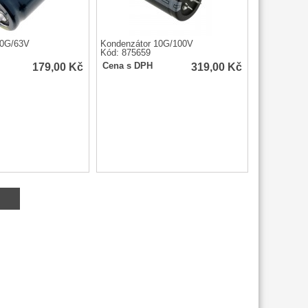
10G/63V
Kondenzátor 10G/100V
Kód: 875659
179,00
Kč
319,00
Kč
Cena s DPH