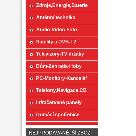
Zdroje,Energie,Baterie
Anténní technika
Audio-Video-Foto
Satelity a DVB-T2
Televizory-TV držáky
Dům-Zahrada-Hoby
PC-Monitory-Kancelář
Telefony,Navigace,CB
Infračervené panely
Domácí spotřebiče
NEJPRODÁVANĚJŠÍ ZBOŽÍ