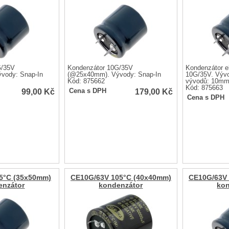
G/35V
Kondenzátor 10G/35V
Kondenzátor el
vody: Snap-In
(@25x40mm). Vývody: Snap-In
10G/35V. Vývo
Kód: 875662
vývodů: 10m
Kód: 875663
99,00
Kč
179,00
Kč
Cena s DPH
Cena s DPH
5°C (35x50mm)
CE10G/63V 105°C (40x40mm)
CE10G/63V 
enzátor
kondenzátor
kon