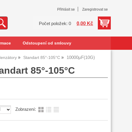
Přihlásit se
Zaregistrovat se
0,00 Kč
Počet položek: 0
rmace
Odstoupení od smlouvy
10000µF(10G)
denzátory
Standart 85°-105°C
andart 85°-105°C
Zobrazení: