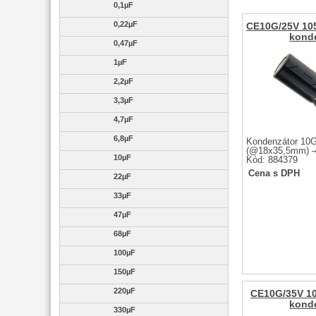
0,1µF
0,22µF
CE10G/25V 10
kond
0,47µF
1µF
2,2µF
3,3µF
4,7µF
6,8µF
Kondenzátor 10G
(@18x35,5mm) -4
10µF
Kód: 884379
Cena s DPH
22µF
33µF
47µF
68µF
100µF
150µF
220µF
CE10G/35V 1
kond
330µF