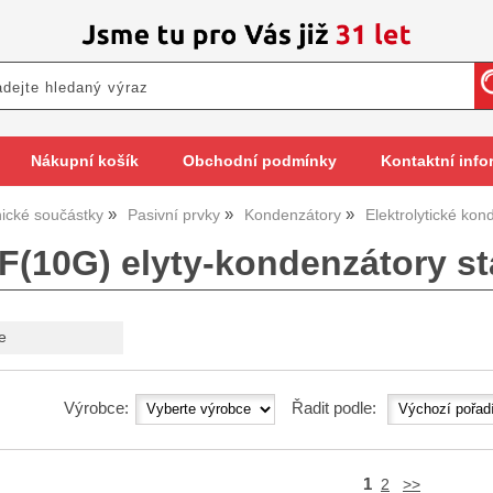
Nákupní košík
Obchodní podmínky
Kontaktní info
nické součástky
Pasivní prvky
Kondenzátory
Elektrolytické kon
F(10G) elyty-kondenzátory st
e
Výrobce:
Řadit podle:
1
2
>>