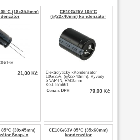
105°C (18x35.5mm)
CE10G/25V 105°C
denzátor
(@22x40mm) kondenzátor
10G/16V
21,00
Kč
Elektrolytický kKondenzátor
10G/25V, (@22x40mm). Vývody:
SNAP-IN, RM10mm
Kód: 875661
79,00
Kč
Cena s DPH
 85°C (30x45mm)
CE10G/63V 85°C (35x60mm)
zátor Snap-In
kondenzátor