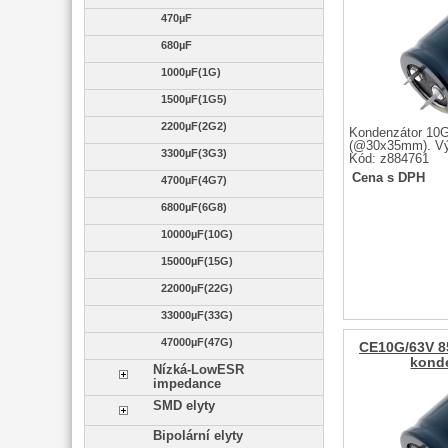
470µF
680µF
1000µF(1G)
1500µF(1G5)
2200µF(2G2)
Kondenzátor 10
(@30x35mm). Vý
3300µF(3G3)
Kód: z884761
Cena s DPH
4700µF(4G7)
6800µF(6G8)
10000µF(10G)
15000µF(15G)
22000µF(22G)
33000µF(33G)
47000µF(47G)
CE10G/63V 8
kond
Nízká-LowESR
impedance
SMD elyty
Bipolární elyty