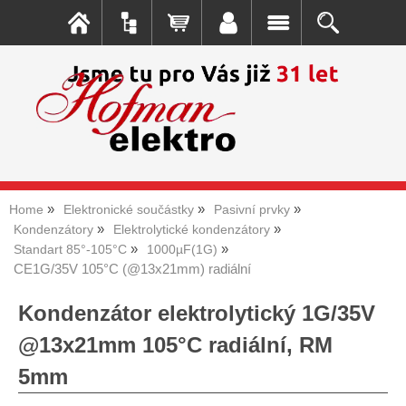
Home
Elektronické součástky
Pasivní prvky
Kondenzátory
Elektrolytické kondenzátory
Standart 85°-105°C
1000µF(1G)
CE1G/35V 105°C (@13x21mm) radiální
Kondenzátor elektrolytický 1G/35V
@13x21mm 105°C radiální, RM
5mm