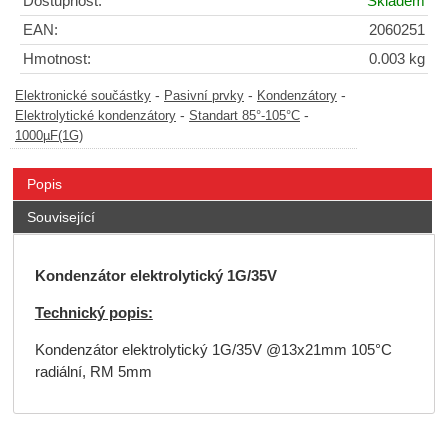
Dostupnost:
Skladem
EAN:
2060251
Hmotnost:
0.003 kg
-
-
-
Elektronické součástky
Pasivní prvky
Kondenzátory
-
-
Elektrolytické kondenzátory
Standart 85°-105°C
1000µF(1G)
Popis
Související
Kondenzátor elektrolytický 1G/35V
Technický popis:
Kondenzátor elektrolytický 1G/35V @13x21mm 105°C
radiální, RM 5mm