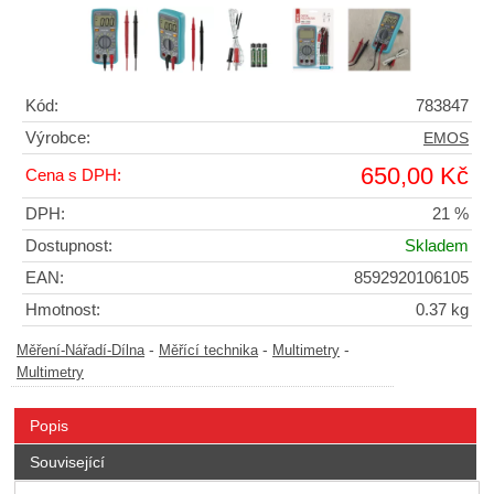
Kód:
783847
Výrobce:
EMOS
650,00 Kč
Cena s DPH:
DPH:
21 %
Dostupnost:
Skladem
EAN:
8592920106105
Hmotnost:
0.37 kg
-
-
-
Měření-Nářadí-Dílna
Měřící technika
Multimetry
Multimetry
Popis
Související