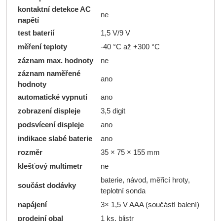
kontaktní detekce AC
ne
napětí
test baterií
1,5 V/9 V
měření teploty
-40 °C až +300 °C
záznam max. hodnoty
ne
záznam naměřené
ano
hodnoty
automatické vypnutí
ano
zobrazení displeje
3,5 digit
podsvícení displeje
ano
indikace slabé baterie
ano
rozměr
35 × 75 × 155 mm
klešťový multimetr
ne
baterie, návod, měřicí hroty,
součást dodávky
teplotní sonda
napájení
3× 1,5 V AAA (součástí balení)
prodejní obal
1 ks, blistr