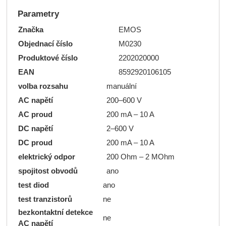
Parametry
Značka
EMOS
Objednací číslo
M0230
Produktové číslo
2202020000
EAN
8592920106105
volba rozsahu
manuální
AC napětí
200–600 V
AC proud
200 mA – 10 A
DC napětí
2–600 V
DC proud
200 mA – 10 A
elektrický odpor
200 Ohm – 2 MOhm
spojitost obvodů
ano
test diod
ano
test tranzistorů
ne
bezkontaktní detekce
ne
AC napětí