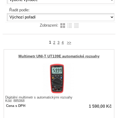
Řadit podle:
Zobrazení:
1
2
3
4
>>
Multimetr UNI-T UT139E automatické rozsahy
Digitální multimetr s automatickými rozsahy
Kód: 885068
1 590,00
Kč
Cena s DPH