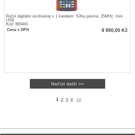
Ruční digitální osciloskop s 1 kanálem. Šířka pásma: 25MHz, mini
USB
Kód: 883441
9 990,00
Kč
Cena s DPH
1
2
3
4
>>