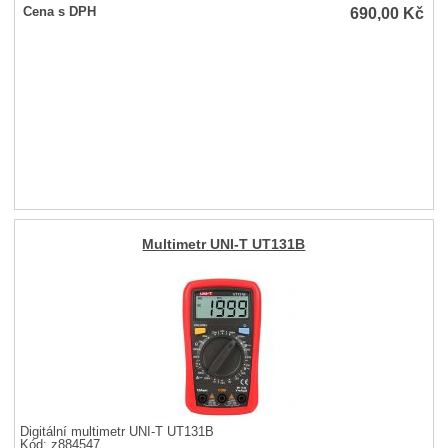
690,00
Kč
Cena s DPH
Multimetr UNI-T UT131B
Digitální multimetr UNI-T UT131B
Kód: z884547