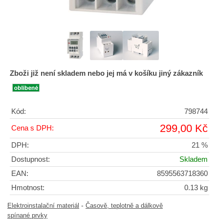
Zboži již není skladem nebo jej má v košíku jiný zákazník
Kód:
798744
299,00 Kč
Cena s DPH:
DPH:
21 %
Dostupnost:
Skladem
EAN:
8595563718360
Hmotnost:
0.13 kg
-
Elektroinstalační materiál
Časově, teplotně a dálkově
spínané prvky