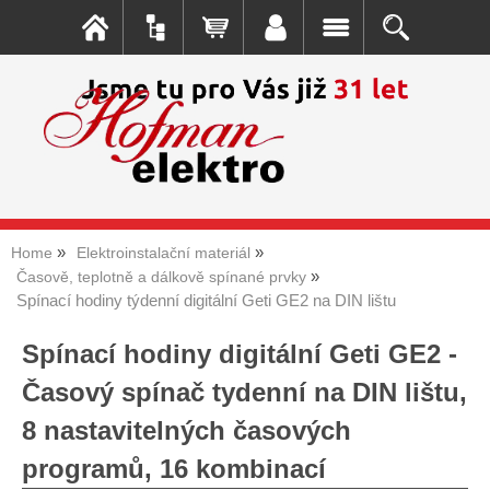
Home
Elektroinstalační materiál
Časově, teplotně a dálkově spínané prvky
Spínací hodiny týdenní digitální Geti GE2 na DIN lištu
Spínací hodiny digitální Geti GE2 -
Časový spínač tydenní na DIN lištu,
8 nastavitelných časových
programů, 16 kombinací