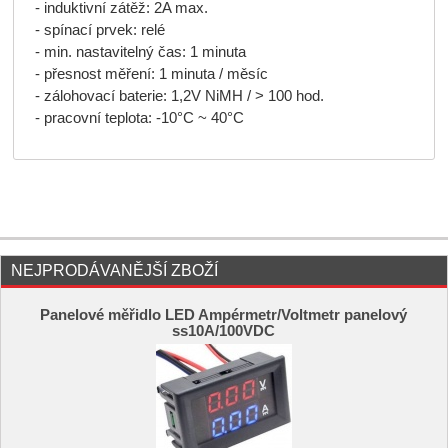
- induktivní zátěž: 2A max.
- spínací prvek: relé
- min. nastavitelný čas: 1 minuta
- přesnost měření: 1 minuta / měsíc
- zálohovací baterie: 1,2V NiMH / > 100 hod.
- pracovní teplota: -10°C ~ 40°C
NEJPRODÁVANĚJŠÍ ZBOŽÍ
Panelové měřidlo LED Ampérmetr/Voltmetr panelový
ss10A/100VDC