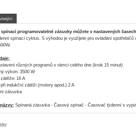
isející
 spínací programovatelné zásuvky můžete v nastavených časech v
denní spínací cyklus. S výhodou je využijete pro ovládání spotřebičů
500W.
daje:
stavení různých programů v rámci celého dne (krok 15 minut)
aný výkon: 3500 W
 zátěže: 16 A
při indukční zátěži (motory apod.) 2 A
tní zásuvka
 názvy:
Spínaná zásuvka - Časový spínač - Časovač týdenní s vy
anky