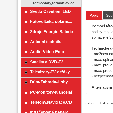
Termostaty,termohlavice
Světlo-Osvětlení-LED
Popis
Souv
Fotovoltaika-solární....
Pomocí této
Zdroje,Energie,Baterie
hodiny mají 
spínače je 3
Anténní technika
Technické ú
Audio-Video-Foto
- možnost na
- max. spín
Satelity a DVB-T2
- max. proud
- max. proud 
Televizory-TV držáky
- bezpečnos
Dům-Zahrada-Hoby
Alternativní
PC-Monitory-Kancelář
Telefony,Navigace,CB
|
nahoru
Tisk str
Infračervené panely