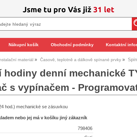
Nákupní košík
Obchodní podmínky
Kontaktní info
Spín
nstalační materiál
Časově, teplotně a dálkově spínané prvky
í hodiny denní mechanické TY
č s vypínačem - Programova
(24 hod.) mechanické se zásuvkou
skladem nebo jej má v košíku jiný zákazník
798406