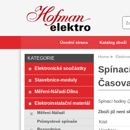
Úvodní strana
Katalog zboží
Home
Elektroi
KATEGORIE
Spínac
Elektronické součástky
Stavebnice-moduly
Časova
Měření-Nářadí-Dílna
Spínací hodiny 
Elektroinstalační materiál
Zboži již není 
Měření-Nářadí
Průmyslové spínače
Kód:
Rozvodnice