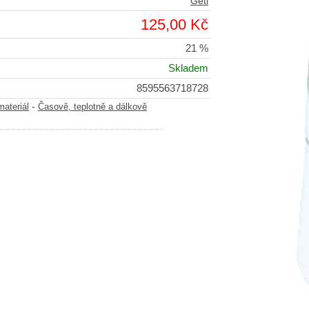
Geti
125,00 Kč
21 %
Skladem
8595563718728
-
materiál
Časově, teplotně a dálkově