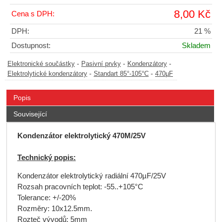
8,00 Kč
Cena s DPH:
DPH:
21 %
Dostupnost:
Skladem
-
-
-
Elektronické součástky
Pasivní prvky
Kondenzátory
-
-
Elektrolytické kondenzátory
Standart 85°-105°C
470µF
Popis
Související
Kondenzátor elektrolytický 470M/25V
Technický popis:
Kondenzátor elektrolytický radiální 470µF/25V
Rozsah pracovních teplot: -55..+105°C
Tolerance: +/-20%
Rozměry: 10x12.5mm.
Rozteč vývodů: 5mm