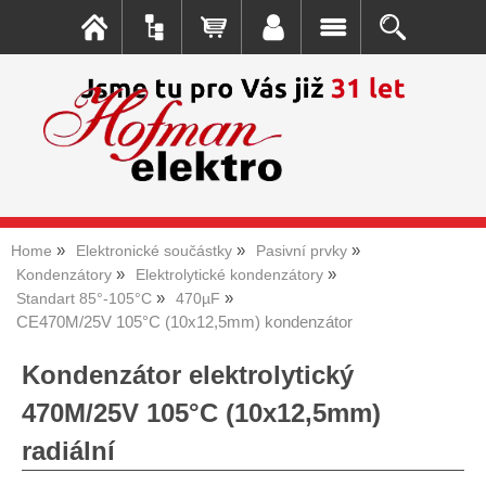
Home
Elektronické součástky
Pasivní prvky
Kondenzátory
Elektrolytické kondenzátory
Standart 85°-105°C
470µF
CE470M/25V 105°C (10x12,5mm) kondenzátor
Kondenzátor elektrolytický
470M/25V 105°C (10x12,5mm)
radiální