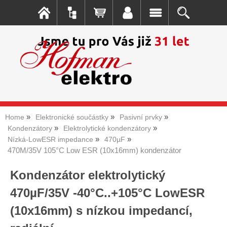
Home
Elektronické součástky
Pasivní prvky
Kondenzátory
Elektrolytické kondenzátory
Nízká-LowESR impedance
470µF
470M/35V 105°C Low ESR (10x16mm) kondenzátor
Kondenzátor elektrolytický
470µF/35V -40°C..+105°C LowESR
(10x16mm) s nízkou impedancí,