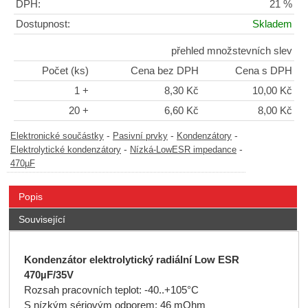
DPH:
21 %
Dostupnost:
Skladem
přehled množstevních slev
Počet (ks)
Cena bez DPH
Cena s DPH
1 +
8,30 Kč
10,00 Kč
20 +
6,60 Kč
8,00 Kč
-
-
-
Elektronické součástky
Pasivní prvky
Kondenzátory
-
-
Elektrolytické kondenzátory
Nízká-LowESR impedance
470µF
Popis
Související
Kondenzátor elektrolytický radiální Low ESR
470µF/35V
Rozsah pracovních teplot: -40..+105°C
S nízkým sériovým odporem: 46 mOhm