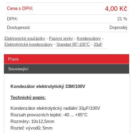
4,00 Kč
Cena s DPH:
DPH:
21 %
Dostupnost:
Doprodej
-
-
-
Elektronické součástky
Pasivní prvky
Kondenzátory
-
-
Elektrolytické kondenzátory
Standart 85°-105°C
33µF
Popis
Související
Kondezátor elektrolytický 33M/100V
Technický popis:
Kondenzátor elektrolytický radiální 33µF/100V
Rozsah provozních teplot: -40 ... +85°C
Rozměry: 10x12,5mm
Rozteč vývodů: 5mm