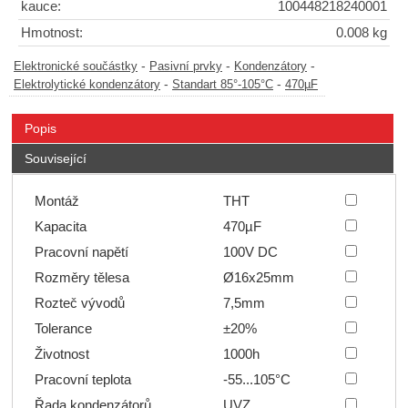
kauce:
100448218240001
Hmotnost:
0.008 kg
-
-
-
Elektronické součástky
Pasivní prvky
Kondenzátory
-
-
Elektrolytické kondenzátory
Standart 85°-105°C
470µF
Popis
Související
Montáž
THT
Kapacita
470µF
Pracovní napětí
100V DC
Rozměry tělesa
Ø16x25mm
Rozteč vývodů
7,5mm
Tolerance
±20%
Životnost
1000h
Pracovní teplota
-55...105°C
Řada kondenzátorů
UVZ