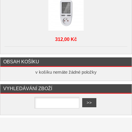
312,00 Kč
OBSAH KOŠÍKU
v košíku nemáte žádné položky
VYHLEDÁVÁNÍ ZBOŽÍ
Copyright ©
,
provozováno na
www.elektro-hofman.cz
systému
a
Shop5.cz
tvorba e-shopu
pronájem e-shopu