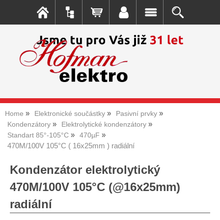
Home
Elektronické součástky
Pasivní prvky
Kondenzátory
Elektrolytické kondenzátory
Standart 85°-105°C
470µF
470M/100V 105°C ( 16x25mm ) radiální
Kondenzátor elektrolytický
470M/100V 105°C (@16x25mm)
radiální