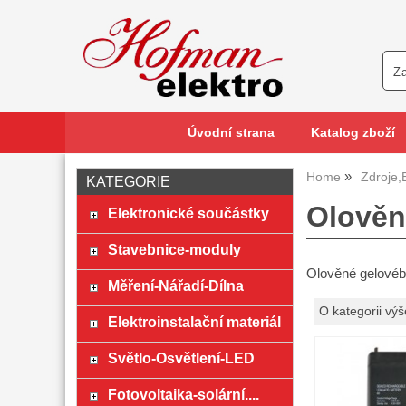
Úvodní strana
Katalog zboží
Home
Zdroje,
KATEGORIE
Olověn
Elektronické součástky
Stavebnice-moduly
Olověné gelovéb
Měření-Nářadí-Dílna
O kategorii výš
Elektroinstalační materiál
Světlo-Osvětlení-LED
Fotovoltaika-solární....