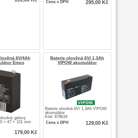
295,00
Kč
Cena s DPH
olověná 6V/4Ah
Baterie olověná 6V/ 1,3Ah
látor Emos
VIPOW akumulátor
Baterie olověná 6V/ 1,3Ah VIPOW
akumulátor
Kód: 878634
lověný gelový
70 × 47 × 101 mm
129,00
Kč
Cena s DPH
179,00
Kč