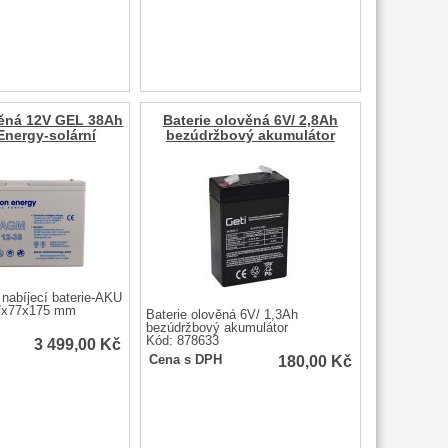
věná 12V GEL 38Ah
Baterie olověná 6V/ 2,8Ah
Energy-solární
bezúdržbový akumulátor
 nabíjecí baterie-AKU
7x77x175 mm
Baterie olověná 6V/ 1,3Ah
bezúdržbový akumulátor
Kód: 878633
3 499,00
Kč
180,00
Kč
Cena s DPH