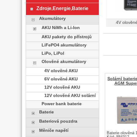
Zdroje,Energie,Baterie
Akumulátory
4V olověn
AKU NiMh a Li-Ion
AKU pakety do přístrojů
LiFePO4 akumulátory
LiPo, LiPol
Olověné akumulátory
4V olověné AKU
Solární bateri
6V olověné AKU
AGM Super
12V olověné AKU
12V olověné AKU solární
Power bank baterie
Baterie
Bateriová pouzdra
Měniče napětí
Baterie olověná 