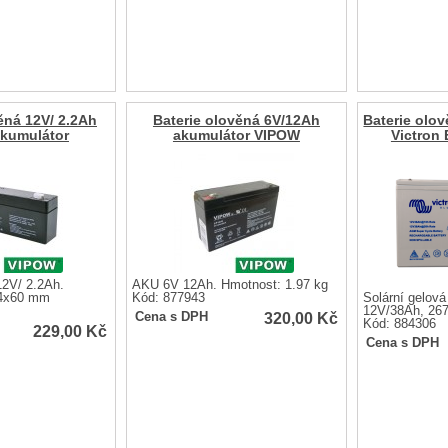
ěná 12V/ 2.2Ah
Baterie olověná 6V/12Ah
Baterie olo
kumulátor
akumulátor VIPOW
Victron 
12V/ 2.2Ah.
AKU 6V 12Ah. Hmotnost: 1.97 kg
4x60 mm
Kód: 877943
Solární gelová
12V/38Ah, 26
320,00
Kč
Cena s DPH
Kód: 884306
229,00
Kč
Cena s DPH