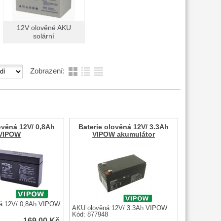
12V olověné AKU
solární
Zobrazení:
ověná 12V/ 0,8Ah
Baterie olověná 12V/ 3.3Ah
VIPOW
VIPOW akumulátor
ná 12V/ 0,8Ah VIPOW
AKU olověná 12V/ 3.3Ah VIPOW
Kód: 877948
169,00
Kč