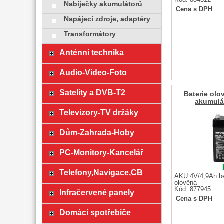
Kód: 884312
Nabíječky akumulátorů
Cena s DPH
Napájecí zdroje, adaptéry
Transformátory
Anténní technika
Audio-Video-Foto
Satelity a DVB-T2
Baterie olo
akumulá
Televizory-TV držáky
Dům-Zahrada-Hoby
PC-Monitory-Kancelář
Telefony,Navigace,CB
AKU 4V/4,9Ah b
olověná
Kód: 877945
Infračervené panely
Cena s DPH
Domácí spotřebiče