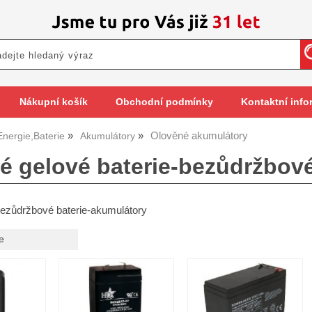
Nákupní košík
Obchodní podmínky
Kontaktní info
Olověné akumulátory
Energie,Baterie
Akumulátory
é gelové baterie-bezůdržbov
ezůdržbové baterie-akumulátory
e