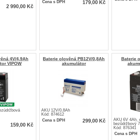
179,00
Kč
Cena s DPH
2 990,00
Kč
věná 4V/4,9Ah
Baterie olověná PB12V/0,8Ah
Baterie 
tor VIPOW
akumulátor
akumu
ezúdržbová
AKU 12V/0,8Ah
Kód: 874612
AKU 6V 4Ah, o
299,00
Kč
Cena s DPH
bezůdržbový 
159,00
Kč
Kód: 876341
Cena s DPH