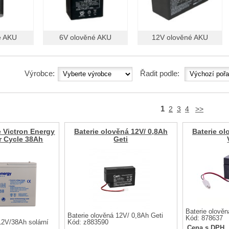
é AKU
6V olověné AKU
12V olověné AKU
Výrobce:
Řadit podle:
1
2
3
4
>>
e Victron Energy
Baterie olověná 12V/ 0,8Ah
Baterie ol
 Cycle 38Ah
Geti
Baterie olově
Baterie olověná 12V/ 0,8Ah Geti
Kód: 878637
12V/38Ah solární
Kód: z883590
Cena s DPH