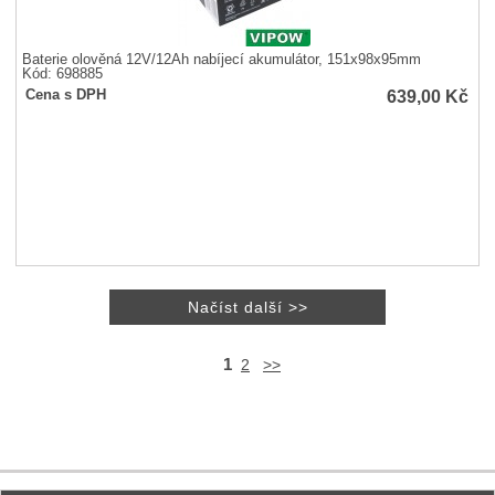
Baterie olověná 12V/12Ah nabíjecí akumulátor, 151x98x95mm
Kód: 698885
639,00
Kč
Cena s DPH
1
2
>>