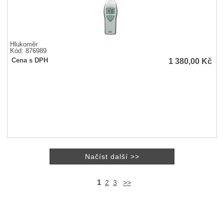
Hlukoměr
Kód: 876989
1 380,00
Kč
Cena s DPH
1
2
3
>>