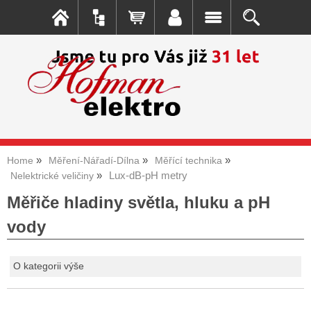
Home
Měření-Nářadí-Dílna
Měřící technika
Lux-dB-pH metry
Nelektrické veličiny
Měřiče hladiny světla, hluku a pH
vody
O kategorii výše