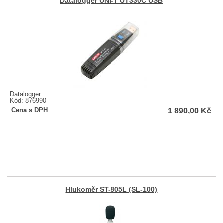
Datalogger UNI-T UT330C USB
Datalogger
Kód: 876990
1 890,00
Kč
Cena s DPH
Hlukoměr ST-805L (SL-100)