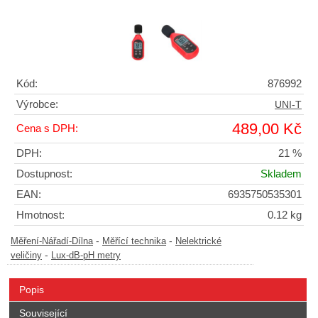
Kód:
876992
Výrobce:
UNI-T
489,00 Kč
Cena s DPH:
DPH:
21 %
Dostupnost:
Skladem
EAN:
6935750535301
Hmotnost:
0.12 kg
-
-
Měření-Nářadí-Dílna
Měřící technika
Nelektrické
-
veličiny
Lux-dB-pH metry
Popis
Související