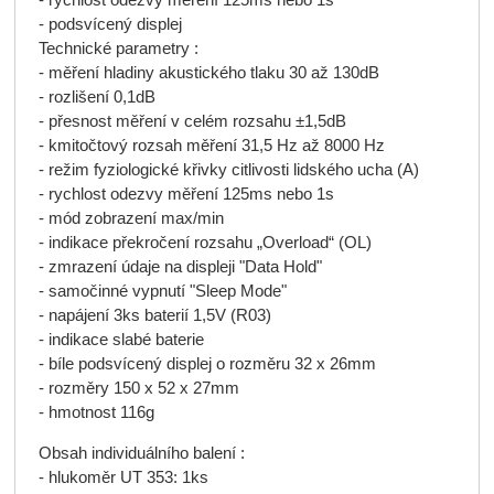
- rychlost odezvy měření 125ms nebo 1s
- podsvícený displej
Technické parametry :
- měření hladiny akustického tlaku 30 až 130dB
- rozlišení 0,1dB
- přesnost měření v celém rozsahu ±1,5dB
- kmitočtový rozsah měření 31,5 Hz až 8000 Hz
- režim fyziologické křivky citlivosti lidského ucha (A)
- rychlost odezvy měření 125ms nebo 1s
- mód zobrazení max/min
- indikace překročení rozsahu „Overload“ (OL)
- zmrazení údaje na displeji "Data Hold"
- samočinné vypnutí "Sleep Mode"
- napájení 3ks baterií 1,5V (R03)
- indikace slabé baterie
- bíle podsvícený displej o rozměru 32 x 26mm
- rozměry 150 x 52 x 27mm
- hmotnost 116g
Obsah individuálního balení :
- hlukoměr UT 353: 1ks