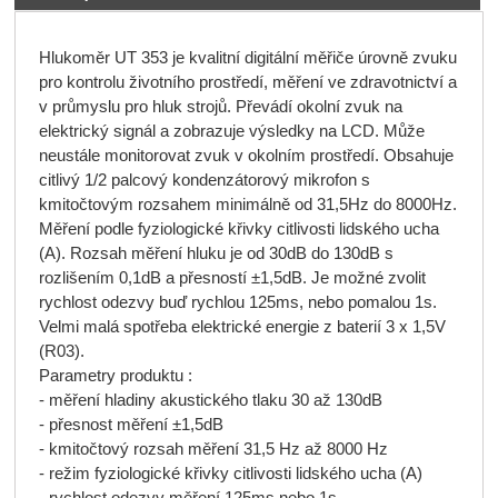
Hlukoměr UT 353 je kvalitní digitální měřiče úrovně zvuku
pro kontrolu životního prostředí, měření ve zdravotnictví a
v průmyslu pro hluk strojů. Převádí okolní zvuk na
elektrický signál a zobrazuje výsledky na LCD. Může
neustále monitorovat zvuk v okolním prostředí. Obsahuje
citlivý 1/2 palcový kondenzátorový mikrofon s
kmitočtovým rozsahem minimálně od 31,5Hz do 8000Hz.
Měření podle fyziologické křivky citlivosti lidského ucha
(A). Rozsah měření hluku je od 30dB do 130dB s
rozlišením 0,1dB a přesností ±1,5dB. Je možné zvolit
rychlost odezvy buď rychlou 125ms, nebo pomalou 1s.
Velmi malá spotřeba elektrické energie z baterií 3 x 1,5V
(R03).
Parametry produktu :
- měření hladiny akustického tlaku 30 až 130dB
- přesnost měření ±1,5dB
- kmitočtový rozsah měření 31,5 Hz až 8000 Hz
- režim fyziologické křivky citlivosti lidského ucha (A)