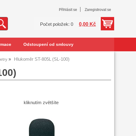
Přihlásit se
Zaregistrovat se
0,00 Kč
Počet položek: 0
rmace
Odstoupení od smlouvy
Hlukoměr ST-805L (SL-100)
etry
100)
kliknutím zvětšíte