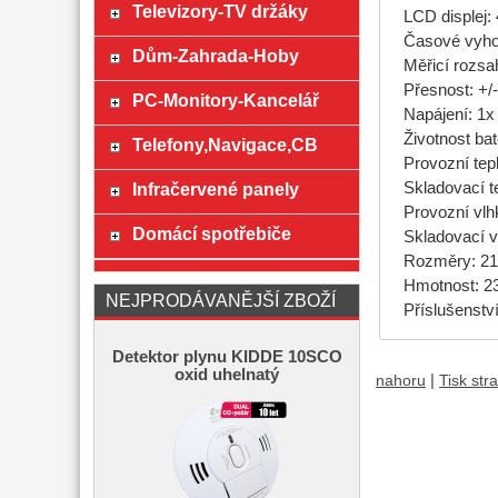
Televizory-TV držáky
LCD displej: 
Časové vyho
Dům-Zahrada-Hoby
Měřicí rozsa
Přesnost: +/
PC-Monitory-Kancelář
Napájení: 1x
Životnost bate
Telefony,Navigace,CB
Provozní tep
Infračervené panely
Skladovací t
Provozní vl
Domácí spotřebiče
Skladovací v
Rozměry: 21
Hmotnost: 23
NEJPRODÁVANĚJŠÍ ZBOŽÍ
Příslušenství
Detektor plynu KIDDE 10SCO
oxid uhelnatý
|
nahoru
Tisk str