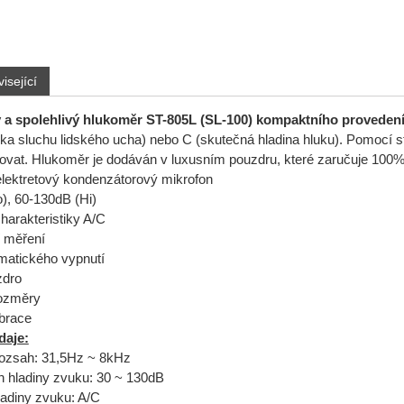
isející
a spolehlivý hlukoměr ST-805L (SL-100) kompaktního provedení
tika sluchu lidského ucha) nebo C (skutečná hladina hluku). Pomocí 
ibrovat. Hlukoměr je dodáván v luxusním pouzdru, které zaručuje 100
elektretový kondenzátorový mikrofon
), 60-130dB (Hi)
harakteristiky A/C
měření
matického vypnutí
zdro
ozměry
brace
daje:
rozsah: 31,5Hz ~ 8kHz
h hladiny zvuku: 30 ~ 130dB
adiny zvuku: A/C