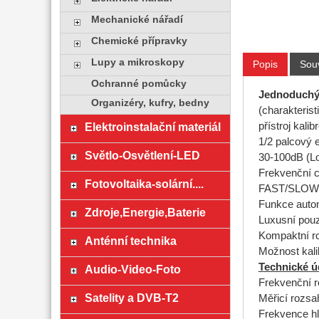
Mechanické nářadí
Chemické přípravky
Lupy a mikroskopy
Popis
Souv
Ochranné pomůcky
Jednoduchý 
Organizéry, kufry, bedny
(charakteris
Elektroinstalační materiál
přístroj kal
1/2 palcový 
Světlo-Osvětlení-LED
30-100dB (Lo
Frekvenční c
Fotovoltaika-solární....
FAST/SLOW 
Funkce auto
Zdroje,Energie,Baterie
Luxusní pou
Kompaktní r
Anténní technika
Možnost kali
Technické ú
Audio-Video-Foto
Frekvenční 
Satelity a DVB-T2
Měřicí rozsa
Frekvence hl