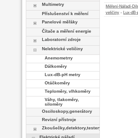
Multimetry
Měření-Nářadí-Díl
-
veličiny
Lux-dB-
Příslušenství k měření
Panelové měřáky
Čítače a měření energie
Laboratorní zdroje
Nelektrické veličiny
Anemometrry
Dálkoměry
Lux-dB-pH metry
Otáčkoměry
Teploměry, vlhkoměry
Váhy, tlakoměry,
siloměry
Osciloskopy,generátory
Revizní přístroje
Zkoušečky,detektory,testery
Elektrické nářadí