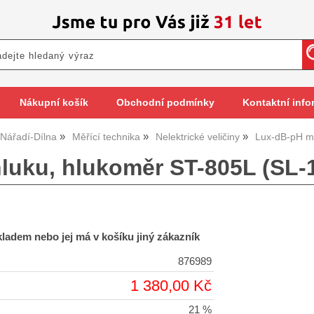
Nákupní košík
Obchodní podmínky
Kontaktní info
Nářadí-Dílna
Měřící technika
Nelektrické veličiny
Lux-dB-pH m
hluku, hlukoměr ST-805L (SL-
skladem nebo jej má v košíku jiný zákazník
876989
1 380,00 Kč
21 %