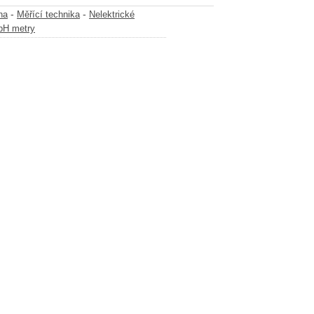
-
-
na
Měřící technika
Nelektrické
pH metry