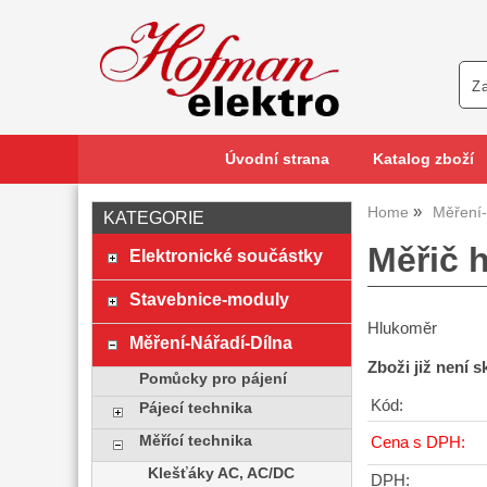
Úvodní strana
Katalog zboží
Home
Měření-
KATEGORIE
Měřič 
Elektronické součástky
Stavebnice-moduly
Hlukoměr
Měření-Nářadí-Dílna
Zboži již není 
Pomůcky pro pájení
Kód:
Pájecí technika
Měřící technika
Cena s DPH:
Klešťáky AC, AC/DC
DPH: