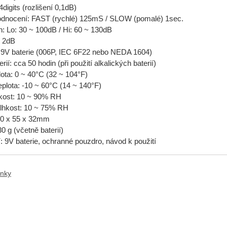
4digits (rozlišení 0,1dB)
dnocení: FAST (rychlé) 125mS / SLOW (pomalé) 1sec.
h: Lo: 30 ~ 100dB / Hi: 60 ~ 130dB
- 2dB
 9V baterie (006P, IEC 6F22 nebo NEDA 1604)
rií: cca 50 hodin (při použití alkalických baterií)
lota: 0 ~ 40°C (32 ~ 104°F)
eplota: -10 ~ 60°C (14 ~ 140°F)
hkost: 10 ~ 90% RH
lhkost: 10 ~ 75% RH
0 x 55 x 32mm
0 g (včetně baterií)
: 9V baterie, ochranné pouzdro, návod k použití
anky