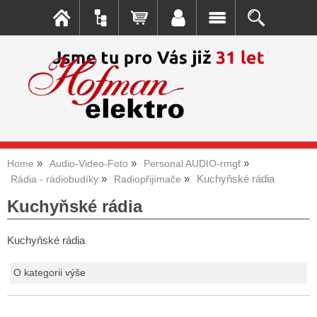
Home
Audio-Video-Foto
Personal AUDIO-rmgf
Kuchyňské rádia
Rádia - rádiobudíky
Radiopřijímače
Kuchyňské rádia
Kuchyňské rádia
O kategorii výše