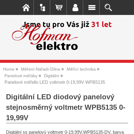
Home
Měření-Nářadí-Dílna
Měřící technika
Panelové měřáky
Digitální
Panelové měřidlo LED voltmetr 0-19,99V WPB5135
Digitální LED diodový panelový
stejnosměrný voltmetr WPB5135 0-
19,99V
Digitální ss panelový voltmetr 0-19,99V,WPB5135-DV, barva