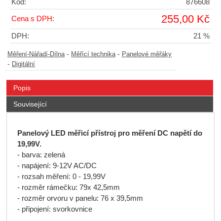
Kód:
876608
255,00 Kč
Cena s DPH:
DPH:
21 %
-
-
Měření-Nářadí-Dílna
Měřící technika
Panelové měřáky
-
Digitální
Popis
Související
Panelový LED měřicí přístroj pro měření DC napětí do
19,99V.
- barva: zelená
- napájení: 9-12V AC/DC
- rozsah měření: 0 - 19,99V
- rozměr rámečku: 79x 42,5mm
- rozměr orvoru v panelu: 76 x 39,5mm
- připojení: svorkovnice