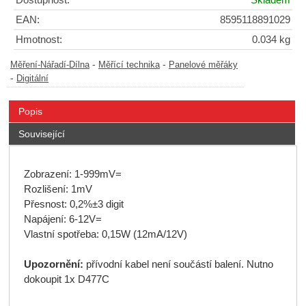
EAN:
8595118891029
Hmotnost:
0.034 kg
-
-
Měření-Nářadí-Dílna
Měřící technika
Panelové měřáky
-
Digitální
Popis
Související
Zobrazení: 1-999mV=
Rozlišení: 1mV
Přesnost: 0,2%±3 digit
Napájení: 6-12V=
Vlastní spotřeba: 0,15W (12mA/12V)
Upozornění:
přívodní kabel není součástí balení. Nutno
dokoupit 1x D477C