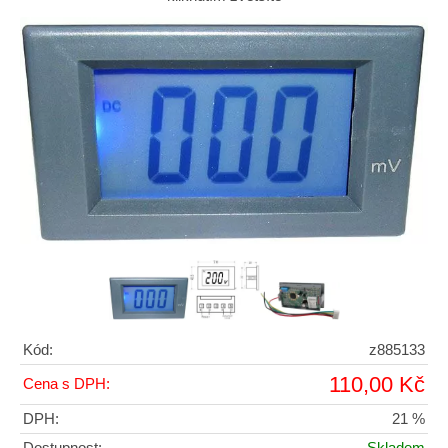
Kód:
z885133
110,00 Kč
Cena s DPH:
DPH:
21 %
Dostupnost:
Skladem