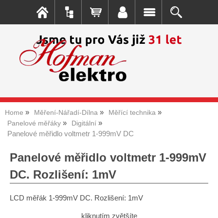
Home
Měření-Nářadí-Dílna
Měřící technika
Panelové měřáky
Digitální
Panelové měřidlo voltmetr 1-999mV DC
Panelové měřidlo voltmetr 1-999mV
DC. Rozlišení: 1mV
LCD měřák 1-999mV DC. Rozlišení: 1mV
kliknutím zvětšíte