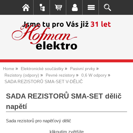
Home
Elektronické součástky
Pasivní prvky
Rezistory (odpory)
Pevné rezistory
0,6 W odpory
SADA REZISTORŮ SMA-SET V-DĚLIČ
SADA REZISTORŮ SMA-SET dělič
napětí
Sada rezistorů pro napěťový dělič
kliknutím zvětšíte