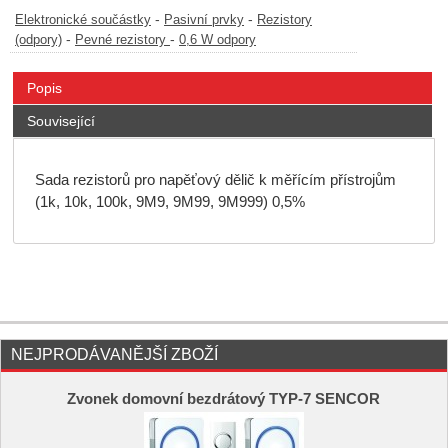
-
-
Elektronické součástky
Pasivní prvky
Rezistory
-
-
(odpory)
Pevné rezistory
0,6 W odpory
Popis
Související
Sada rezistorů pro napěťový dělič k měřícím přístrojům
(1k, 10k, 100k, 9M9, 9M99, 9M999) 0,5%
NEJPRODÁVANĚJŠÍ ZBOŽÍ
Zvonek domovní bezdrátový TYP-7 SENCOR