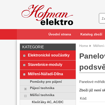
Úvodní strana
Katalog zboží
Home
Měření-
KATEGORIE
Panelo
Elektronické součástky
Stavebnice-moduly
podsvě
Měření-Nářadí-Dílna
Panelové měřidlo
Pomůcky pro pájení
Pájecí technika
Zboži již není 
Měřící technika
Kód:
Klešťáky AC, AC/DC