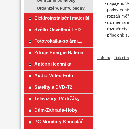
Ochranné pomůcky
- napájení:
Organizéry, kufry, bedny
- podsvícení:
- rozsah měř
Elektroinstalační materiál
- rozměr rá
- rozměr otv
Světlo-Osvětlení-LED
- připojení: 
Fotovoltaika-solární....
Zdroje,Energie,Baterie
|
nahoru
Tisk str
Anténní technika
Audio-Video-Foto
Satelity a DVB-T2
Televizory-TV držáky
Dům-Zahrada-Hoby
PC-Monitory-Kancelář