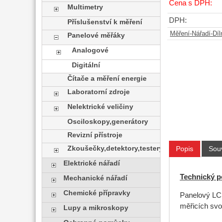
Cena s DPH:
Multimetry
DPH:
Příslušenství k měření
Měření-Nářadí-Díl
Panelové měřáky
Analogové
Digitální
Čítače a měření energie
Laboratorní zdroje
Nelektrické veličiny
Osciloskopy,generátory
Revizní přístroje
Popis
Souv
Zkoušečky,detektory,testery
Elektrické nářadí
Technický p
Mechanické nářadí
Chemické přípravky
Panelový LCD
měřicích svo
Lupy a mikroskopy