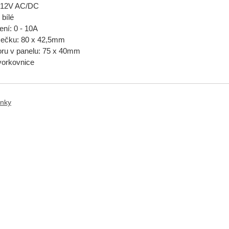
 9-12V AC/DC
 bílé
ení: 0 - 10A
mečku: 80 x 42,5mm
oru v panelu: 75 x 40mm
svorkovnice
anky