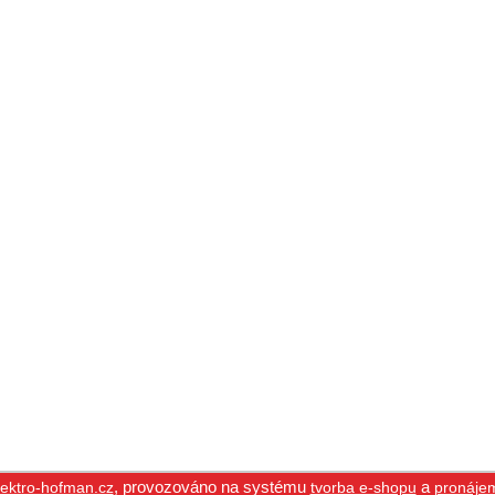
,
provozováno na systému
a
ektro-hofman.cz
tvorba e-shopu
pronáje