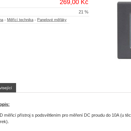
269,00 Kč
21 %
-
-
na
Měřící technika
Panelové měřáky
isející
opis:
 měřicí přístroj s podsvětlením pro měření DC proudu do 10A (u těc
rek).