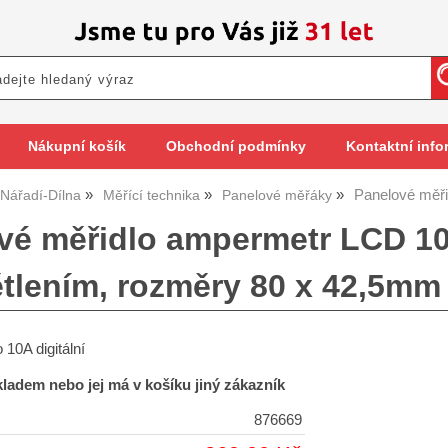
Nákupní košík
Obchodní podmínky
Kontaktní info
Panelové měři
Nářadí-Dílna
Měřící technika
Panelové měřáky
vé měřidlo ampermetr LCD 1
tlením, rozměry 80 x 42,5mm
 10A digitální
skladem nebo jej má v košíku jiný zákazník
876669