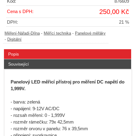
Kód:
876609
250,00 Kč
Cena s DPH:
DPH:
21 %
-
-
Měření-Nářadí-Dílna
Měřící technika
Panelové měřáky
-
Digitální
Popis
Související
Panelový LED měřicí přístroj pro měření DC napětí do
1,999V.
- barva: zelená
- napájení: 9-12V AC/DC
- rozsah měření: 0 - 1,999V
- rozměr rámečku: 79x 42,5mm
- rozměr orvoru v panelu: 76 x 39,5mm
- připojení: svorkovnice