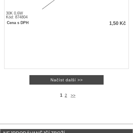
30K 0,6W
Kód: 874804
1,50
Kč
Cena s DPH
1
2
>>