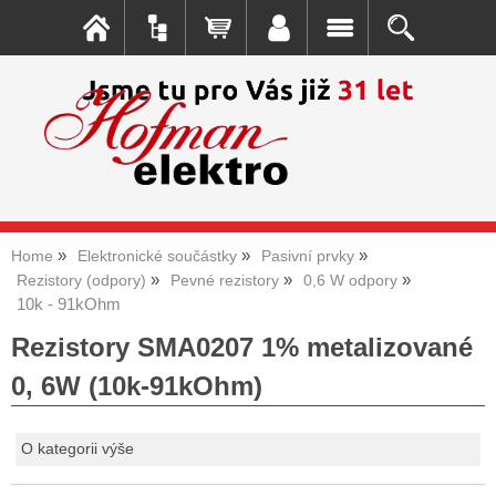
Home
Elektronické součástky
Pasivní prvky
Rezistory (odpory)
Pevné rezistory
0,6 W odpory
10k - 91kOhm
Rezistory SMA0207 1% metalizované
0, 6W (10k-91kOhm)
O kategorii výše