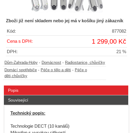
Zboži již není skladem nebo jej má v košíku jiný zákazník
Kód:
877082
1 299,00 Kč
Cena s DPH:
DPH:
21 %
-
-
Dům-Zahrada-Hoby
Domácnost
Radiostanice, chůvičky
-
-
Domácí spotřebiče
Péče o tělo a děti
Péče o
děti,chůvičky
Popis
Související
Technický popis:
Technologie DECT (10 kanálů)
Mikrofon s vysokou citlivostí