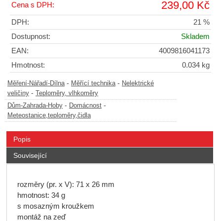
239,00 Kč
Cena s DPH:
DPH:
21 %
Dostupnost:
Skladem
EAN:
4009816041173
Hmotnost:
0.034 kg
-
-
Měření-Nářadí-Dílna
Měřící technika
Nelektrické
-
veličiny
Teploměry, vlhkoměry
-
-
Dům-Zahrada-Hoby
Domácnost
Meteostanice,teploměry,čidla
Popis
Související
rozměry (pr. x V): 71 x 26 mm
hmotnost: 34 g
s mosazným kroužkem
montáž na zeď