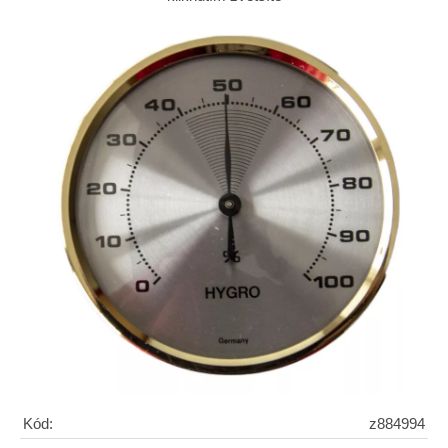
Kód:
z884994