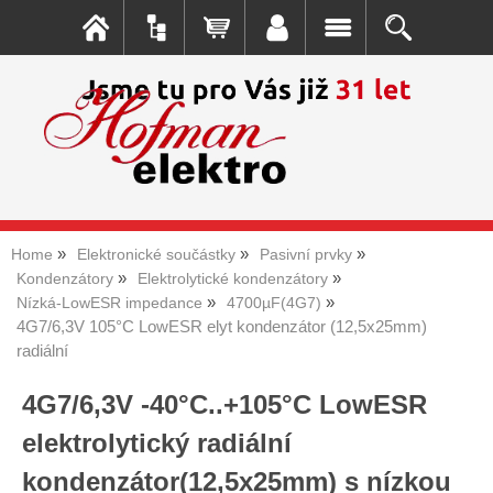
Home
Elektronické součástky
Pasivní prvky
Kondenzátory
Elektrolytické kondenzátory
Nízká-LowESR impedance
4700µF(4G7)
4G7/6,3V 105°C LowESR elyt kondenzátor (12,5x25mm)
radiální
4G7/6,3V -40°C..+105°C LowESR
elektrolytický radiální
kondenzátor(12,5x25mm) s nízkou