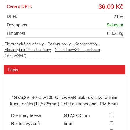
36,00 Kč
Cena s DPH:
DPH:
21 %
Dostupnost:
Skladem
Hmotnost:
0.004 kg
-
-
-
Elektronické součástky
Pasivní prvky
Kondenzátory
-
-
Elektrolytické kondenzátory
Nízká-LowESR impedance
4700µF(4G7)
Popis
4G7/6,3V -40°C..+105°C LowESR elektrolytický radiální
kondenzátor(12,5x25mm) s nízkou impedancí, RM 5mm
Rozměry tělesa
Ø12,5x25mm
Rozteč vývodů
5mm