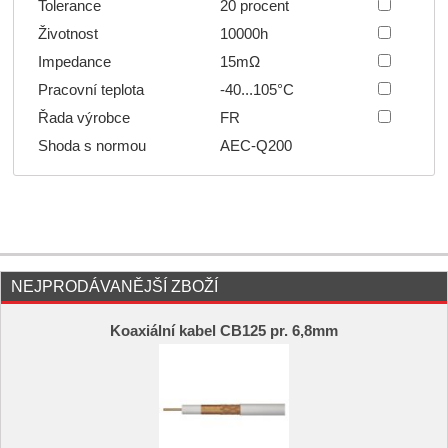
Tolerance
20 procent
Životnost
10000h
Impedance
15mΩ
Pracovní teplota
-40...105°C
Řada výrobce
FR
Shoda s normou
AEC-Q200
NEJPRODÁVANĚJŠÍ ZBOŽÍ
Koaxiální kabel CB125 pr. 6,8mm