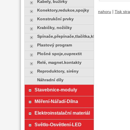
Kabely, bužírky
Konektory,redukce,spojky
|
nahoru
Tisk str
Konstrukční prvky
Krabičky, nožičky
Spínače,přepínače,tlačítka,klávesy
Plastový program
Plošné spoje,cuprextit
Relé, magnet.kontakty
Reproduktory, sirény
Náhradní díly
Stavebnice-moduly
Měření-Nářadí-Dílna
Elektroinstalační materiál
Světlo-Osvětlení-LED