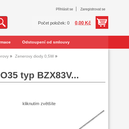
Přihlásit se
Zaregistrovat se
0,00 Kč
Počet položek: 0
rmace
Odstoupení od smlouvy
erovy
Zenerovy diody 0,5W
O35 typ BZX83V...
kliknutím zvětšíte