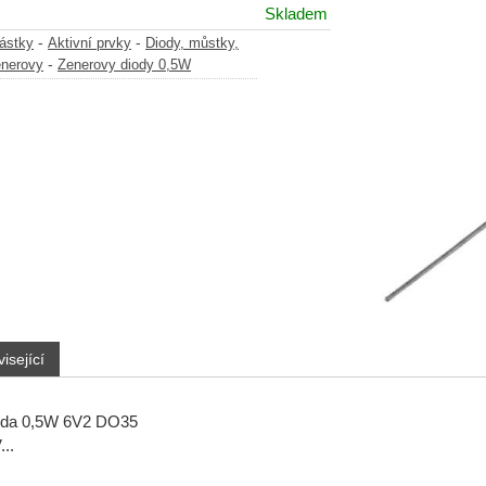
Skladem
-
-
částky
Aktivní prvky
Diody, můstky,
-
enerovy
Zenerovy diody 0,5W
isející
oda 0,5W 6V2 DO35
..