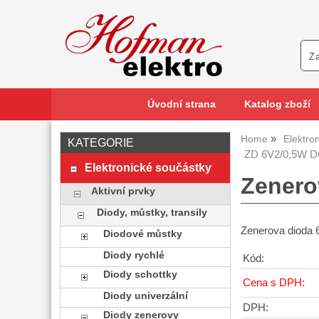
Úvodní strana
Katalog zboží
Home
Elektro
KATEGORIE
ZD 6V2/0,5W DO
Elektronické součástky
Zenero
Aktivní prvky
Diody, můstky, transily
Zenerova dioda
Diodové můstky
Diody rychlé
Kód:
Diody schottky
Cena s DPH:
Diody univerzální
DPH:
Diody zenerovy