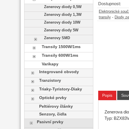
Dostupnost:
Zenerovy diody 0,5W
Elektronické sou
Zenerovy diody 1,3W
-
transily
Diody z
Zenerovy diody 10W
Zenerovy diody 5W
Zenerovy SMD
Transily 1500W/1ms
Transily 600W/1ms
Varikapy
Integrované obvody
Tranzistory
Triaky-Tyristory-Diaky
Popis
Souv
Optické prvky
Peltiérovy články
Zenerova di
Senzory, čidla
Typ: BZX83V.
Pasivní prvky