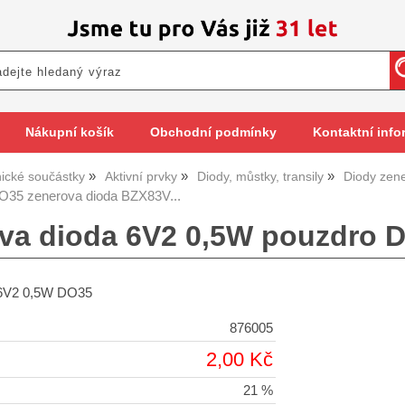
Nákupní košík
Obchodní podmínky
Kontaktní info
nické součástky
Aktivní prvky
Diody, můstky, transily
Diody zen
35 zenerova dioda BZX83V...
va dioda 6V2 0,5W pouzdro D
 6V2 0,5W DO35
876005
2,00 Kč
21 %