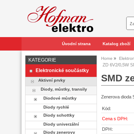
Úvodní strana
Katalog zboží
Home
Elektro
KATEGORIE
ZD 6V2/0,5W S
Elektronické součástky
SMD ze
Aktivní prvky
Diody, můstky, transily
Zenerova dioda
Diodové můstky
Diody rychlé
Kód:
Diody schottky
Cena s DPH:
Diody univerzální
DPH:
Diody zenerovy