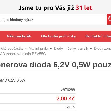
Nákupní košík
Obchodní podmínky
Kontaktní info
nické součástky
Aktivní prvky
Diody, můstky, transily
Diody zen
MD zenerova dioda BZV55C
nerova dioda 6,2V 0,5W pou
 SMD 6,2V 0,5W
z876288
2,00 Kč
21 %