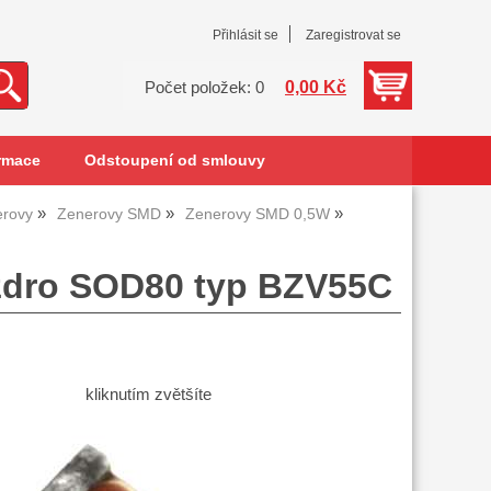
Přihlásit se
Zaregistrovat se
0,00 Kč
Počet položek: 0
rmace
Odstoupení od smlouvy
erovy
Zenerovy SMD
Zenerovy SMD 0,5W
zdro SOD80 typ BZV55C
kliknutím zvětšíte