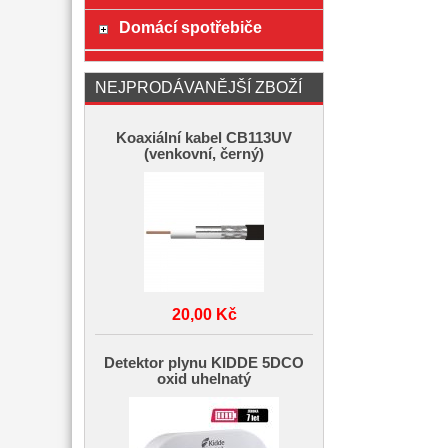
Domácí spotřebiče
NEJPRODÁVANĚJŠÍ ZBOŽÍ
Koaxiální kabel CB113UV
(venkovní, černý)
20,00 Kč
Detektor plynu KIDDE 5DCO
oxid uhelnatý