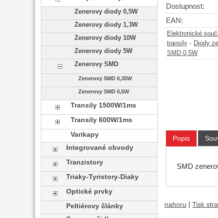
Dostupnost:
Zenerovy diody 0,5W
EAN:
Zenerovy diody 1,3W
Elektronické sou
Zenerovy diody 10W
-
transily
Diody z
Zenerovy diody 5W
SMD 0,5W
Zenerovy SMD
Zenerovy SMD 0,35W
Zenerovy SMD 0,5W
Transily 1500W/1ms
Transily 600W/1ms
Varikapy
Popis
Souv
Integrované obvody
Tranzistory
SMD zenerov
Triaky-Tyristory-Diaky
Optické prvky
|
nahoru
Tisk str
Peltiérovy články