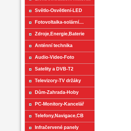
Světlo-Osvětlení-LED
Fotovoltaika-solární....
Zdroje,Energie,Baterie
Anténní technika
Audio-Video-Foto
Satelity a DVB-T2
Televizory-TV držáky
Dům-Zahrada-Hoby
PC-Monitory-Kancelář
Telefony,Navigace,CB
Infračervené panely