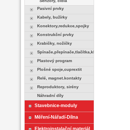
Senzory, čidla
Pasivní prvky
Kabely, bužírky
Konektory,redukce,spojky
Konstrukční prvky
Krabičky, nožičky
Spínače,přepínače,tlačítka,klávesy
Plastový program
Plošné spoje,cuprextit
Relé, magnet.kontakty
Reproduktory, sirény
Náhradní díly
Stavebnice-moduly
Měření-Nářadí-Dílna
Elektroinstalační materiál