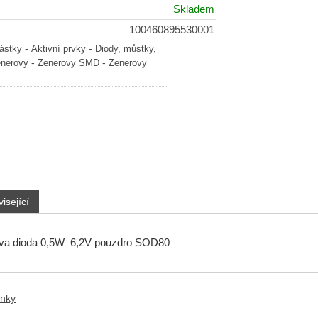
Skladem
100460895530001
-
-
částky
Aktivní prvky
Diody, můstky,
-
-
enerovy
Zenerovy SMD
Zenerovy
isející
a dioda 0,5W 6,2V pouzdro SOD80
anky