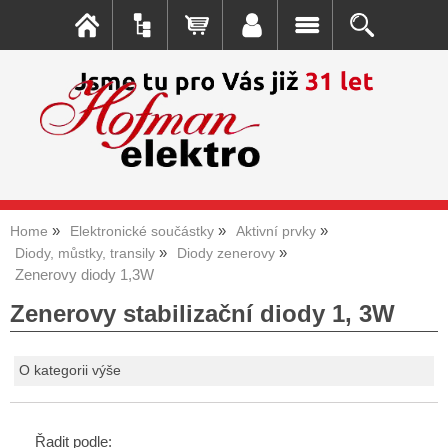
Home
Elektronické součástky
Aktivní prvky
Diody, můstky, transily
Diody zenerovy
Zenerovy diody 1,3W
Zenerovy stabilizační diody 1, 3W
O kategorii výše
Řadit podle: