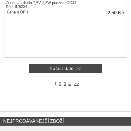
Zenerova dioda 7,5V 1,3W pouzdro DO41
Kód: 876234
2,50
Kč
Cena s DPH
1
2
3
4
>>
NEJPRODÁVANĚJŠÍ ZBOŽÍ