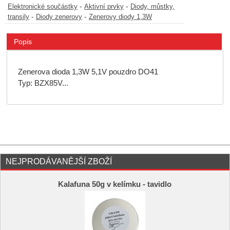
-
-
Elektronické součástky
Aktivní prvky
Diody, můstky,
-
-
transily
Diody zenerovy
Zenerovy diody 1,3W
Popis
Zenerova dioda 1,3W 5,1V pouzdro DO41
Typ: BZX85V...
NEJPRODÁVANĚJŠÍ ZBOŽÍ
Kalafuna 50g v kelímku - tavidlo