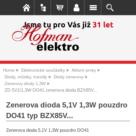
Home
Elektronické součástky
Aktivní prvky
Diody, můstky, transily
Diody zenerovy
Zenerovy diody 1,3W
ZD 5V1/1,3W DO41 zenerova dioda BZX85V...
Zenerova dioda 5,1V 1,3W pouzdro
DO41 typ BZX85V...
Zenerova dioda 5,1V 1,3W pouzdro DO41