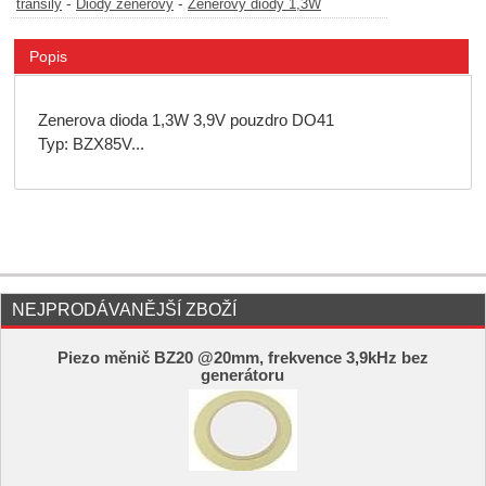
-
-
transily
Diody zenerovy
Zenerovy diody 1,3W
Popis
Zenerova dioda 1,3W 3,9V pouzdro DO41
Typ: BZX85V...
NEJPRODÁVANĚJŠÍ ZBOŽÍ
Piezo měnič BZ20 @20mm, frekvence 3,9kHz bez
generátoru