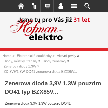
Home
Elektronické součástky
Aktivní prvky
Diody, můstky, transily
Diody zenerovy
Zenerovy diody 1,3W
ZD 3V9/1,3W DO41 zenerova dioda BZX85V...
Zenerova dioda 3,9V 1,3W pouzdro
DO41 typ BZX85V...
Zenerova dioda 3,9V 1,3W pouzdro DO41