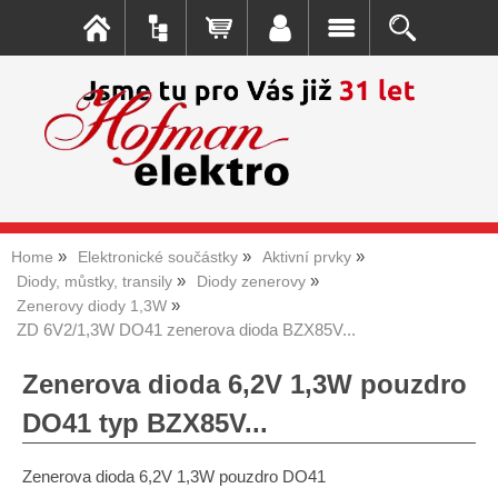
Home
Elektronické součástky
Aktivní prvky
Diody, můstky, transily
Diody zenerovy
Zenerovy diody 1,3W
ZD 6V2/1,3W DO41 zenerova dioda BZX85V...
Zenerova dioda 6,2V 1,3W pouzdro
DO41 typ BZX85V...
Zenerova dioda 6,2V 1,3W pouzdro DO41