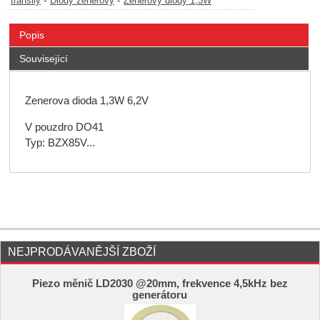
-
-
transily
Diody zenerovy
Zenerovy diody 1,3W
Popis
Související
Zenerova dioda 1,3W 6,2V
V pouzdro DO41
Typ: BZX85V...
NEJPRODÁVANĚJŠÍ ZBOŽÍ
Piezo měnič LD2030 @20mm, frekvence 4,5kHz bez
generátoru