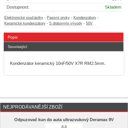
Dostupnost:
Skladem
-
-
-
Elektronické součástky
Pasivní prvky
Kondenzátory
-
-
Keramické kondenzátory
S drátovými vývody
50V
Popis
Související
Kondenzátor keramický 10nF/50V X7R RM2.5mm.
NEJPRODÁVANĚJŠÍ ZBOŽÍ
Odpuzovač kun do auta ultrazvukový Deramax 9V