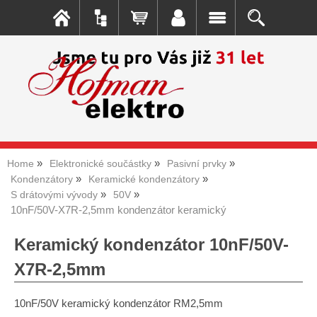
Home
Elektronické součástky
Pasivní prvky
Kondenzátory
Keramické kondenzátory
S drátovými vývody
50V
10nF/50V-X7R-2,5mm kondenzátor keramický
Keramický kondenzátor 10nF/50V-
X7R-2,5mm
10nF/50V keramický kondenzátor RM2,5mm