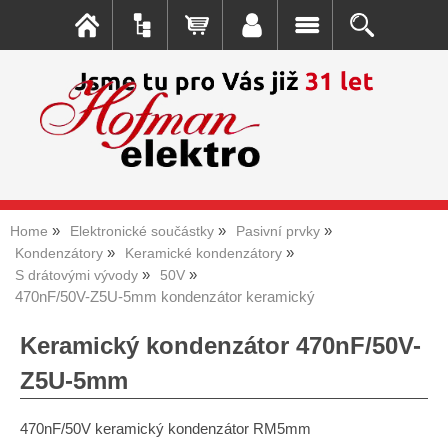
Home
Elektronické součástky
Pasivní prvky
Kondenzátory
Keramické kondenzátory
S drátovými vývody
50V
470nF/50V-Z5U-5mm kondenzátor keramický
Keramický kondenzátor 470nF/50V-
Z5U-5mm
470nF/50V keramický kondenzátor RM5mm