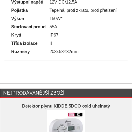
Výstupní napětí
12V DC/12,5A
Pojistka
Tepelná, proti zkratu, proti přetížení
Výkon
150W*
Startovací proud
55A
Krytí
IP67
Třída izolace
II
Rozměry
208x58×32mm
NEJPRODÁVANĚJŠÍ ZBOŽÍ
Detektor plynu KIDDE 5DCO oxid uhelnatý