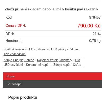
Zboži již není skladem nebo jej má v košíku jiný zákazník
Kód:
876457
790,00 Kč
Cena s DPH:
DPH:
21 %
Hmotnost:
0.75 kg
-
-
Světlo-Osvětlení-LED
Zdroje pro LED pásky
Zdroje
12V voděodolné
-
-
Zdroje,Energie,Baterie
Napájecí zdroje, adaptéry
Pro
-
-
LED osvětlení
Konstantní napětí
Zdroje napětí 12Vss
Popis
Související
Popis produktu