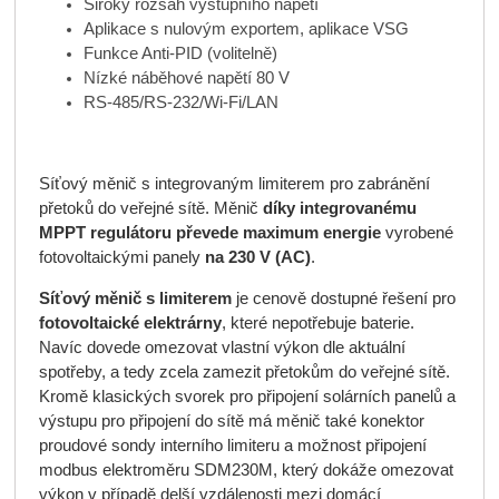
Široký rozsah výstupního napětí
Aplikace s nulovým exportem, aplikace VSG
Funkce Anti-PID (volitelně)
Nízké náběhové napětí 80 V
RS-485/RS-232/Wi-Fi/LAN
Síťový měnič s integrovaným limiterem pro zabránění
přetoků do veřejné sítě. Měnič
díky integrovanému
MPPT regulátoru převede maximum energie
vyrobené
fotovoltaickými panely
na 230 V (AC)
.
Síťový měnič s limiterem
je cenově dostupné řešení pro
fotovoltaické elektrárny
, které nepotřebuje baterie.
Navíc dovede omezovat vlastní výkon dle aktuální
spotřeby, a tedy zcela zamezit přetokům do veřejné sítě.
Kromě klasických svorek pro připojení solárních panelů a
výstupu pro připojení do sítě má měnič také konektor
proudové sondy interního limiteru a možnost připojení
modbus elektroměru SDM230M, který dokáže omezovat
výkon v případě delší vzdálenosti mezi domácí