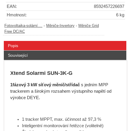
EAN:
8592457226697
Hmotnost:
6 kg
-
-
Fotovoltaika-solární....
Měniče-Invertory
Měniče Grid
Free DC/AC
Popis
Související
Xtend Solarmi SUN-3K-G
1fázový 3 kW síťový měnič/střídač
s jedním MPP
trackerem a širokým rozsahem výstupního napětí od
výrobce DEYE.
1 tracker MPPT, max. účinnost až 97,3 %
Inteligentní monitorování řetězce (volitelně)