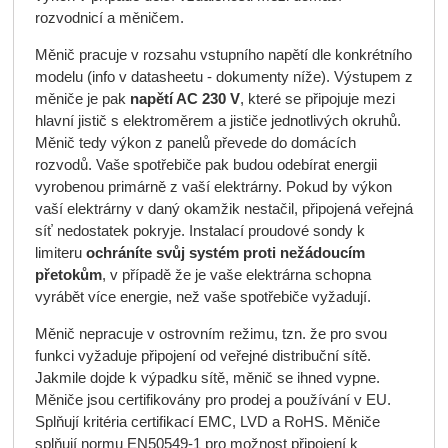
rozvodnicí a měničem.
Měnič pracuje v rozsahu vstupního napětí dle konkrétního
modelu (info v datasheetu - dokumenty níže). Výstupem z
měniče je pak
napětí AC 230 V
, které se připojuje mezi
hlavní jistič s elektroměrem a jističe jednotlivých okruhů.
Měnič tedy výkon z panelů převede do domácích
rozvodů. Vaše spotřebiče pak budou odebírat energii
vyrobenou primárně z vaší elektrárny. Pokud by výkon
vaší elektrárny v daný okamžik nestačil, připojená veřejná
síť nedostatek pokryje. Instalací proudové sondy k
limiteru
ochráníte svůj systém proti nežádoucím
přetokům
, v případě že je vaše elektrárna schopna
vyrábět více energie, než vaše spotřebiče vyžadují.
Měnič nepracuje v ostrovním režimu, tzn. že pro svou
funkci vyžaduje připojení od veřejné distribuční sítě.
Jakmile dojde k výpadku sítě, měnič se ihned vypne.
Měniče jsou certifikovány pro prodej a používání v EU.
Splňují kritéria certifikací EMC, LVD a RoHS. Měniče
splňují normu EN50549-1 pro možnost připojení k