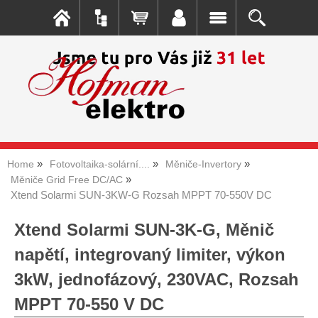
Home
Fotovoltaika-solární....
Měniče-Invertory
Měniče Grid Free DC/AC
Xtend Solarmi SUN-3KW-G Rozsah MPPT 70-550V DC
Xtend Solarmi SUN-3K-G, Měnič
napětí, integrovaný limiter, výkon
3kW, jednofázový, 230VAC, Rozsah
MPPT 70-550 V DC