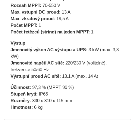
Rozsah MPPT:
70-550 V
Max. vstupní DC proud:
13 A
Max. zkratový proud:
19,5 A
Počet MPPT:
1
Počet řetězců (string) na jeden MPPT:
1
Výstup
Jmenovitý výkon AC výstupu a UPS:
3 kW (max. 3,3
kW)
Jmenovité napětí AC sítě:
220/230 V (volitelné),
frekvence 50/60 Hz
Výstupní proud AC sítě:
13,1 A (max. 14 A)
Účinnost:
97,3 % (MPPT 99 %)
Stupeň krytí:
IP65
Rozměry:
330 x 310 x 115 mm
Hmotnost:
6 kg