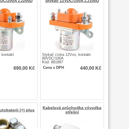
VDC/200A ZJ200D
Stykač 12VDC/100A ZJ100D
 kontakt
Stykač cívka 12Vss, kontakt
80VDC/100A
Kód: 881997
690,00
Kč
440,00
Kč
Cena s DPH
Kabelová průchodka vývodka
tobaterii (+) plus
střešní