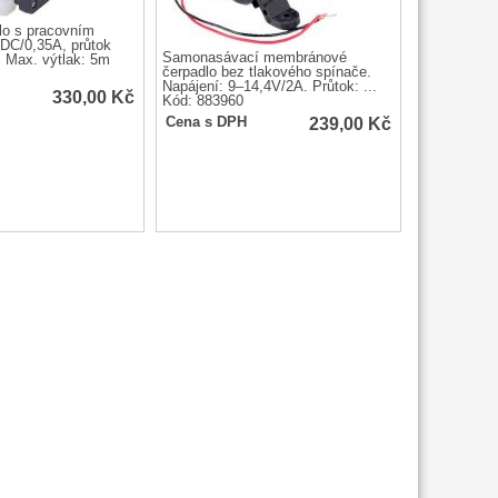
lo s pracovním
DC/0,35A, průtok
Samonasávací membránové
. Max. výtlak: 5m
čerpadlo bez tlakového spínače.
Napájení: 9–14,4V/2A. Průtok: ...
330,00
Kč
Kód: 883960
239,00
Kč
Cena s DPH