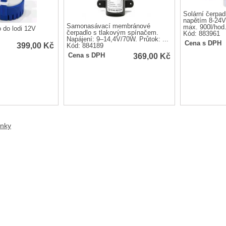
Solární čerpad
napětím 8-24V
Samonasávací membránové
max. 900l/hod
 do lodi 12V
čerpadlo s tlakovým spínačem.
Kód: 883961
Napájení: 9–14,4V/70W. Průtok: ...
Cena s DPH
399,00
Kč
Kód: 884189
369,00
Kč
Cena s DPH
anky