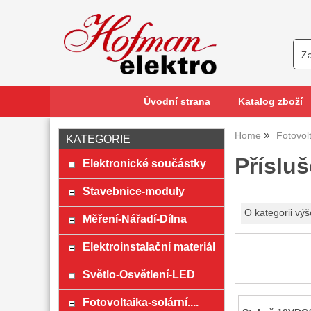
Úvodní strana
Katalog zboží
Home
Fotovolt
KATEGORIE
Přísluš
Elektronické součástky
Stavebnice-moduly
O kategorii výš
Měření-Nářadí-Dílna
Elektroinstalační materiál
Světlo-Osvětlení-LED
Fotovoltaika-solární....