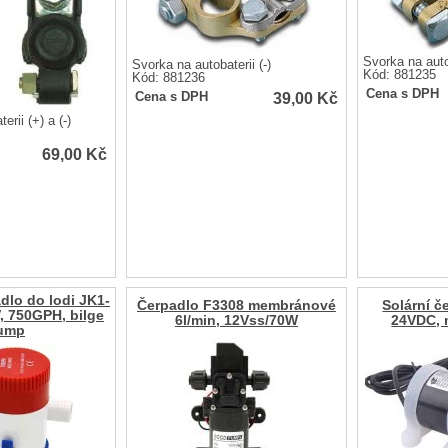
Svorka na auto
Svorka na autobaterii (-)
Kód: 881235
Kód: 881236
Cena s DPH
39,00
Kč
Cena s DPH
rii (+) a (-)
69,00
Kč
dlo do lodi JK1-
Čerpadlo F3308 membránové
Solární č
, 750GPH, bilge
6l/min, 12Vss/70W
24VDC, 
ump