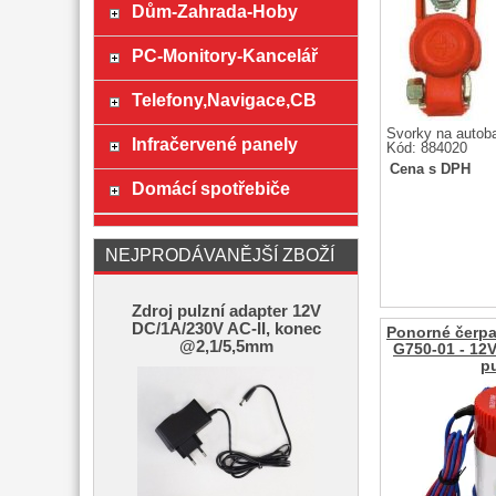
Dům-Zahrada-Hoby
PC-Monitory-Kancelář
Telefony,Navigace,CB
Svorky na autobate
Infračervené panely
Kód: 884020
Cena s DPH
Domácí spotřebiče
NEJPRODÁVANĚJŠÍ ZBOŽÍ
Zdroj pulzní adapter 12V
DC/1A/230V AC-II, konec
Ponorné čerpa
@2,1/5,5mm
G750-01 - 12V
p