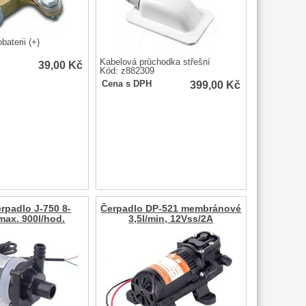
baterii (+)
Kabelová průchodka střešní
39,00
Kč
Kód: z882309
399,00
Kč
Cena s DPH
erpadlo J-750 8-
Čerpadlo DP-521 membránové
max. 900l/hod.
3,5l/min, 12Vss/2A