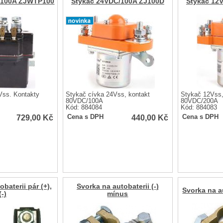
/100A ZJWTP100
Stykač 24VDC/100A ZJ100D
Stykač 12
Vss. Kontakty
Stykač cívka 24Vss, kontakt
Stykač 12Vss,
80VDC/100A
80VDC/200A
Kód: 884084
Kód: 884083
729,00
Kč
440,00
Kč
Cena s DPH
Cena s DPH
baterii pár (+),
Svorka na autobaterii (-)
Svorka na au
(-)
mínus