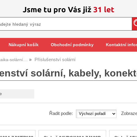
Nákupní košík
Obchodní podmínky
Kontaktní info
Příslušenství solární
aika-solární....
enství solární, kabely, konek
e
Řadit podle:
Zobraze