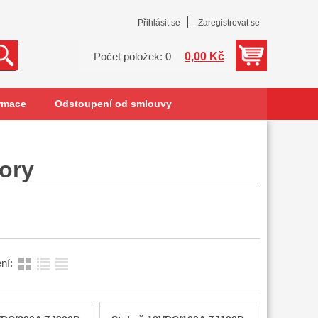
Přihlásit se
Zaregistrovat se
0,00 Kč
Počet položek: 0
rmace
Odstoupení od smlouvy
tory
ní: