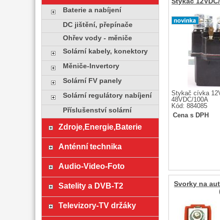
Stykač 12VDC
Baterie a nabíjení
DC jištění, přepínače
Ohřev vody - měniče
Solární kabely, konektory
Měniče-Invertory
Solární FV panely
Stykač cívka 12
Solární regulátory nabíjení
48VDC/100A
Kód: 884085
Příslušenství solární
Cena s DPH
Zdroje,Energie,Baterie
Anténní technika
Audio-Video-Foto
Svorky na auto
Satelity a DVB-T2
Televizory-TV držáky