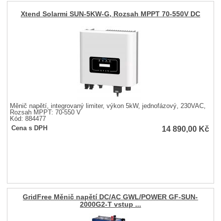
Xtend Solarmi SUN-5KW-G, Rozsah MPPT 70-550V DC
Měnič napětí, integrovaný limiter, výkon 5kW, jednofázový, 230VAC,
Rozsah MPPT: 70-550 V
Kód: 884477
14 890,00
Kč
Cena s DPH
GridFree Měnič napětí DC/AC GWL/POWER GF-SUN-
2000G2-T vstup ...