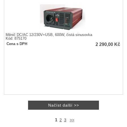
Měnič DC/AC 12/230V+USB, 600W, čistá sinusovka
Kód: 875170
2 290,00
Kč
Cena s DPH
1
2
3
>>