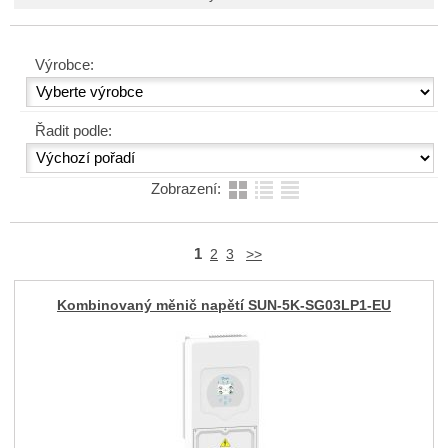
Výrobce:
Řadit podle:
Zobrazení:
1
2
3
>>
Kombinovaný měnič napětí SUN-5K-SG03LP1-EU