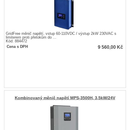
GridFree měnič napětí, vstup 60-110VDC / výstup 2kW 230VAC s
limiterem proti přetokům do ...
Kód: 884472
9 560,00
Kč
Cena s DPH
Kombinovaný měnič napětí MPS-3500H, 3,5kW/24V