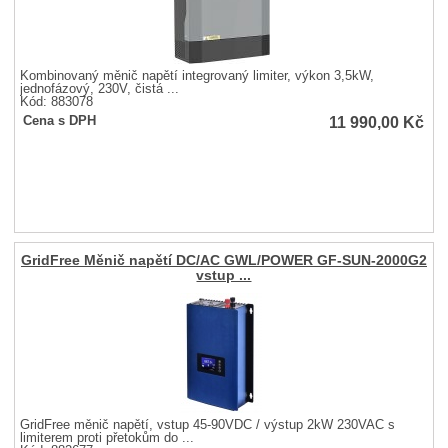
Kombinovaný měnič napětí integrovaný limiter, výkon 3,5kW,
jednofázový, 230V, čistá ...
Kód: 883078
11 990,00
Kč
Cena s DPH
GridFree Měnič napětí DC/AC GWL/POWER GF-SUN-2000G2
vstup ...
GridFree měnič napětí, vstup 45-90VDC / výstup 2kW 230VAC s
limiterem proti přetokům do ...