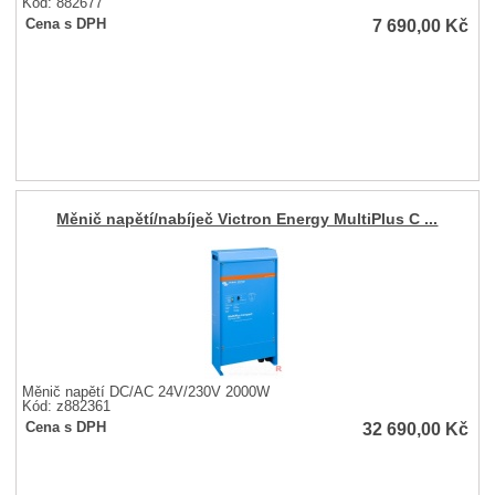
Kód: 882677
7 690,00
Kč
Cena s DPH
Měnič napětí/nabíječ Victron Energy MultiPlus C ...
Měnič napětí DC/AC 24V/230V 2000W
Kód: z882361
32 690,00
Kč
Cena s DPH