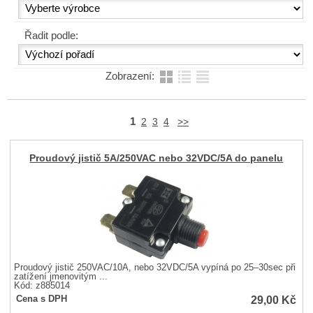
Řadit podle:
Zobrazení:
1
2
3
4
>>
Proudový jistič 5A/250VAC nebo 32VDC/5A do panelu
Proudový jistič 250VAC/10A, nebo 32VDC/5A vypíná po 25–30sec při
zatížení jmenovitým ...
Kód: z885014
29,00
Kč
Cena s DPH