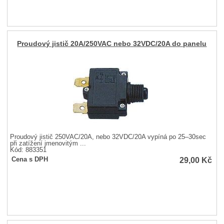
Proudový jistič 20A/250VAC nebo 32VDC/20A do panelu
Proudový jistič 250VAC/20A, nebo 32VDC/20A vypíná po 25–30sec
při zatížení jmenovitým ...
Kód: 883351
29,00
Kč
Cena s DPH