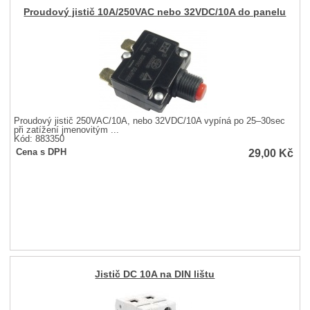
Proudový jistič 10A/250VAC nebo 32VDC/10A do panelu
Proudový jistič 250VAC/10A, nebo 32VDC/10A vypíná po 25–30sec
při zatížení jmenovitým ...
Kód: 883350
29,00
Kč
Cena s DPH
Jistič DC 10A na DIN lištu