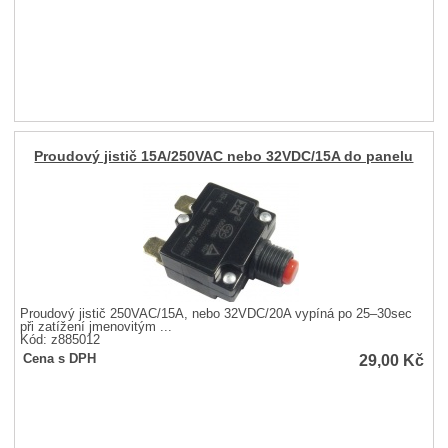
Proudový jistič 15A/250VAC nebo 32VDC/15A do panelu
Proudový jistič 250VAC/15A, nebo 32VDC/20A vypíná po 25–30sec
při zatížení jmenovitým ...
Kód: z885012
29,00
Kč
Cena s DPH