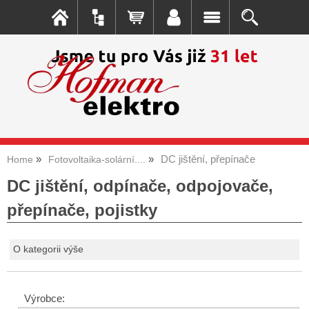
DC jištění, přepínače
Home
Fotovoltaika-solární....
DC jištění, odpínače, odpojovače,
přepínače, pojistky
O kategorii výše
Výrobce: