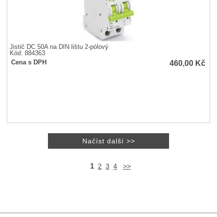
Jistič DC 50A na DIN lištu 2-pólový
Kód: 884363
460,00
Kč
Cena s DPH
1
2
3
4
>>