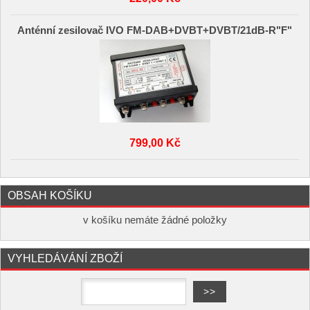
Anténní zesilovač IVO FM-DAB+DVBT+DVBT/21dB-R"F"
799,00 Kč
OBSAH KOŠÍKU
v košíku nemáte žádné položky
VYHLEDÁVÁNÍ ZBOŽÍ