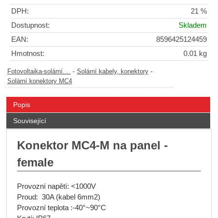
DPH:
21 %
Dostupnost:
Skladem
EAN:
8596425124459
Hmotnost:
0.01 kg
-
-
Fotovoltaika-solární....
Solární kabely, konektory
Solární konektory MC4
Popis
Související
Konektor MC4-M na panel -
female
Provozní napětí: <1000V
Proud:
30A (kabel 6mm2)
Provozní teplota :-40°~90°C