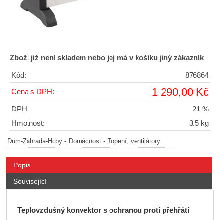
Zboži již není skladem nebo jej má v košíku jiný zákazník
Kód:
876864
1 290,00 Kč
Cena s DPH:
DPH:
21 %
Hmotnost:
3.5 kg
-
-
Dům-Zahrada-Hoby
Domácnost
Topení, ventilátory
Popis
Související
Teplovzdušný konvektor s ochranou proti přehřátí