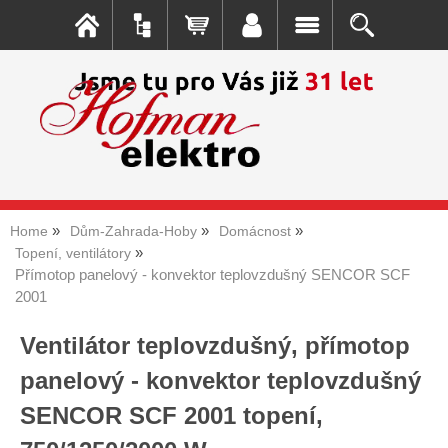
Home
Dům-Zahrada-Hoby
Domácnost
Topení, ventilátory
Přímotop panelový - konvektor teplovzdušný SENCOR SCF
2001
Ventilátor teplovzdušný, přímotop
panelový - konvektor teplovzdušný
SENCOR SCF 2001 topení,