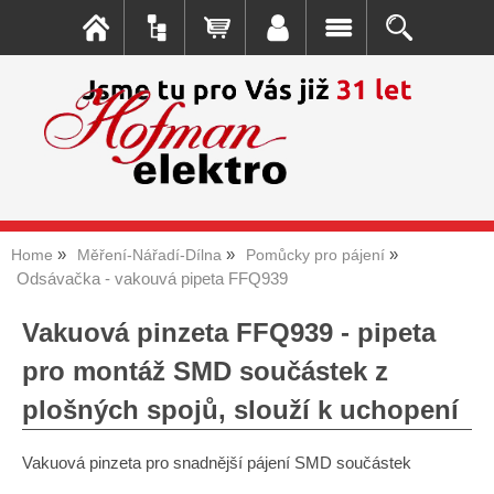
Home
Měření-Nářadí-Dílna
Pomůcky pro pájení
Odsávačka - vakouvá pipeta FFQ939
Vakuová pinzeta FFQ939 - pipeta
pro montáž SMD součástek z
plošných spojů, slouží k uchopení
Vakuová pinzeta pro snadnější pájení SMD součástek