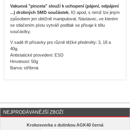
Vakuová "pinzeta" slouží k uchopení (pájení, odpájení
...) drobných SMD součástek
, IO apod, s nimiž lze jiným
způsobem jen obtížně manipulovat. Nástavec, ve kterém
se stlačením pístu vytváří podtlak se přisaje k tělu
součástky.
V sadě tři přísavky pro různě těžké předměty: 3, 18 a
40g.
Antistatické provedení: ESD
Hmotnost: 50g
Barva: stříbrná
NEJPRODÁVANĚJŠÍ ZBOŽÍ
Krokosvorka s dutinkou AGK40 černá