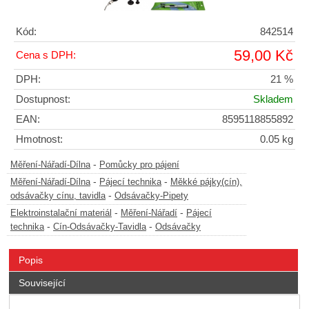
Kód:
842514
59,00 Kč
Cena s DPH:
DPH:
21 %
Dostupnost:
Skladem
EAN:
8595118855892
Hmotnost:
0.05 kg
-
Měření-Nářadí-Dílna
Pomůcky pro pájení
-
-
Měření-Nářadí-Dílna
Pájecí technika
Měkké pájky(cín),
-
odsávačky cínu, tavidla
Odsávačky-Pipety
-
-
Elektroinstalační materiál
Měření-Nářadí
Pájecí
-
-
technika
Cín-Odsávačky-Tavidla
Odsávačky
Popis
Související