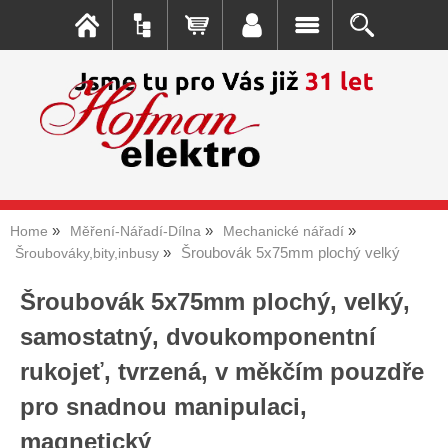
Home
Měření-Nářadí-Dílna
Mechanické nářadí
Šroubovák 5x75mm plochý velký
Šroubováky,bity,inbusy
Šroubovák 5x75mm plochý, velký,
samostatný, dvoukomponentní
rukojeť, tvrzená, v měkčím pouzdře
pro snadnou manipulaci,
magnetický