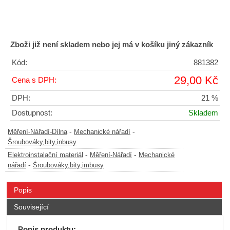
Zboži již není skladem nebo jej má v košíku jiný zákazník
Kód:
881382
29,00 Kč
Cena s DPH:
DPH:
21 %
Dostupnost:
Skladem
-
-
Měření-Nářadí-Dílna
Mechanické nářadí
Šroubováky,bity,inbusy
-
-
Elektroinstalační materiál
Měření-Nářadí
Mechanické
-
nářadí
Śroubováky,bity,imbusy
Popis
Související
Popis produktu: