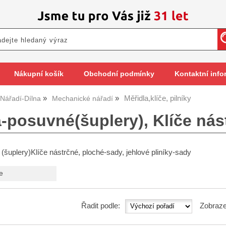
Nákupní košík
Obchodní podmínky
Kontaktní info
Měřidla,klíče, pilníky
Nářadí-Dílna
Mechanické nářadí
-posuvné(šuplery), Klíče nást
(šuplery)Klíče nástrčné, ploché-sady, jehlové pliníky-sady
e
Řadit podle:
Zobraze