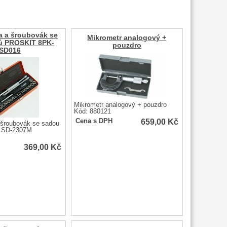
na a šroubovák se
Mikrometr analogový +
tů PROSKIT 8PK-
pouzdro
SD016
Mikrometr analogový + pouzdro
Kód: 880121
659,00
Kč
Cena s DPH
a šroubovák se sadou
 SD-2307M
369,00
Kč