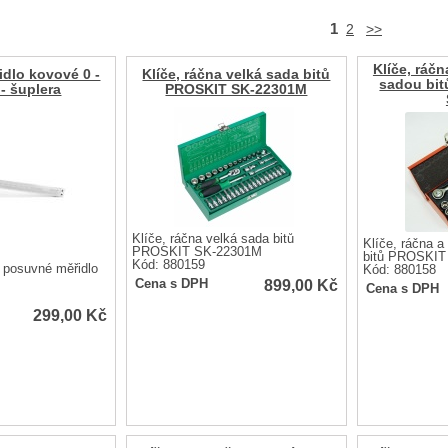
1
2
>>
Klíče, ráč
dlo kovové 0 -
Klíče, ráčna velká sada bitů
sadou bi
- šuplera
PROSKIT SK-22301M
Klíče, ráčna velká sada bitů
Klíče, ráčna 
PROSKIT SK-22301M
bitů PROSKIT
Kód: 880159
 posuvné měřidlo
Kód: 880158
899,00
Kč
Cena s DPH
Cena s DPH
299,00
Kč