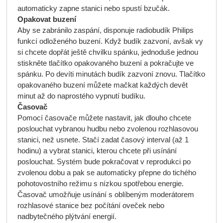
automaticky zapne stanici nebo spustí bzučák.
Opakovat buzení
Aby se zabránilo zaspání, disponuje radiobudík Philips
funkcí odloženého buzení. Když budík zazvoní, avšak vy
si chcete dopřát ještě chvilku spánku, jednoduše jednou
stiskněte tlačítko opakovaného buzení a pokračujte ve
spánku. Po devíti minutách budík zazvoní znovu. Tlačítko
opakovaného buzení můžete mačkat každých devět
minut až do naprostého vypnutí budíku.
Časovač
Pomocí časovače můžete nastavit, jak dlouho chcete
poslouchat vybranou hudbu nebo zvolenou rozhlasovou
stanici, než usnete. Stačí zadat časový interval (až 1
hodinu) a vybrat stanici, kterou chcete při usínání
poslouchat. Systém bude pokračovat v reprodukci po
zvolenou dobu a pak se automaticky přepne do tichého
pohotovostního režimu s nízkou spotřebou energie.
Časovač umožňuje usínání s oblíbeným moderátorem
rozhlasové stanice bez počítání oveček nebo
nadbytečného plýtvání energií.