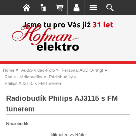
Home
Audio-Video-Foto
Personal AUDIO-rmgf
Rádia - rádiobudíky
Rádiobudíky
Philips AJ3115 s FM tunerem
Radiobudík Philips AJ3115 s FM
tunerem
Radiobudík
kliknutím zvětšíte