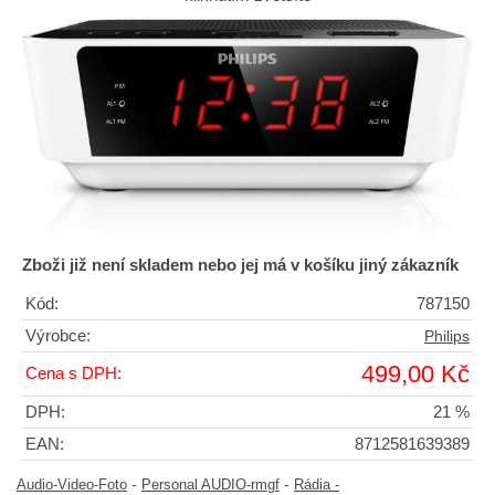
Zboži již není skladem nebo jej má v košíku jiný zákazník
Kód:
787150
Výrobce:
Philips
499,00 Kč
Cena s DPH:
DPH:
21 %
EAN:
8712581639389
-
-
Audio-Video-Foto
Personal AUDIO-rmgf
Rádia -