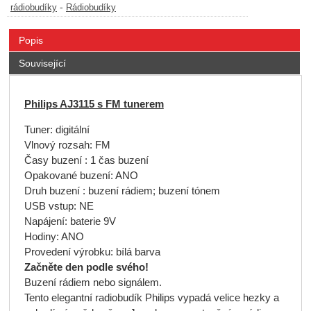
-
rádiobudíky
Rádiobudíky
Popis
Související
Philips AJ3115 s FM tunerem
Tuner: digitální
Vlnový rozsah: FM
Časy buzení : 1 čas buzení
Opakované buzení: ANO
Druh buzení : buzení rádiem; buzení tónem
USB vstup: NE
Napájení: baterie 9V
Hodiny: ANO
Provedení výrobku: bílá barva
Začněte den podle svého!
Buzení rádiem nebo signálem.
Tento elegantní radiobudík Philips vypadá velice hezky a