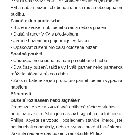
vzbudí vás vždy včas. Je vybaven vestavěným rádiem
FM a nabízí buzení oblíbenou stanicí rádia nebo signálem
budíku.
Začněte den podle sebe
• Buzení zvukem oblíbeného rádia nebo signálem
• Digitální tuner VKV s předvolbami
• Jemné buzení pro příjemnější vstávání
• Opakovat buzení pro další odložené buzení
Snadné použití
• Časovač pro snadné usínání při oblíbené hudbě
• Dva časy buzení, takže vy i váš partner nebo partnerka
můžete stávat v různou dobu
• Záložní baterie zajistí proud pro paměti během výpadku
napájení
Přednosti
Buzení rozhlasem nebo signálem
Probouzejte se za zvuků své oblíbené rádiové stanice
nebo bzučákem. Stačí jen nastavit signál na radiobudíku
Philips, abyste se vzbudili poslechem stanice, kterou jste
poslouchali naposledy, nebo si vybrali buzení bzučákem.
Jakmile nastane čas buzení, radiobudík Philips