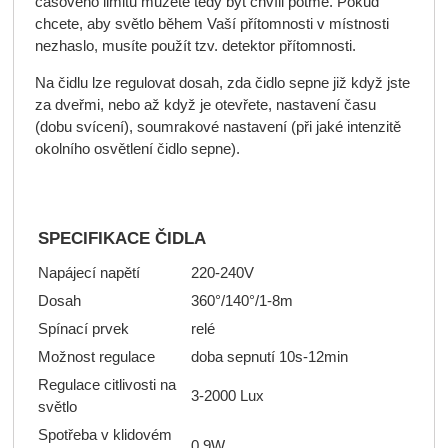
časového limitu můžete tedy být chvíli potmě. Pokud
chcete, aby světlo během Vaší přítomnosti v místnosti
nezhaslo, musíte použít tzv. detektor přítomnosti.
Na čidlu lze regulovat dosah, zda čidlo sepne již když jste
za dveřmi, nebo až když je otevřete, nastavení času
(dobu svícení), soumrakové nastavení (při jaké intenzitě
okolního osvětlení čidlo sepne).
SPECIFIKACE ČIDLA
Napájecí napětí
220-240V
Dosah
360°/140°/1-8m
Spínací prvek
relé
Možnost regulace
doba sepnutí 10s-12min
Regulace citlivosti na
3-2000 Lux
světlo
Spotřeba v klidovém
0,9W