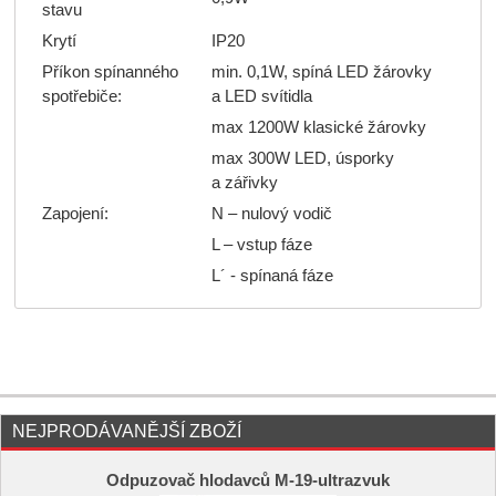
stavu
Krytí
IP20
Příkon spínanného
min. 0,1W, spíná LED žárovky
spotřebiče:
a LED svítidla
max 1200W klasické žárovky
max 300W LED, úsporky
a zářivky
Zapojení:
N – nulový vodič
L – vstup fáze
L´ - spínaná fáze
NEJPRODÁVANĚJŠÍ ZBOŽÍ
Odpuzovač hlodavců M-19-ultrazvuk