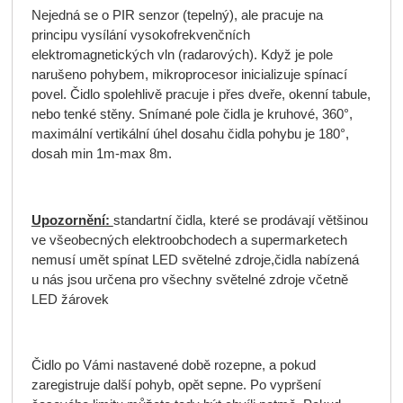
Nejedná se o PIR senzor (tepelný), ale pracuje na
principu vysílání vysokofrekvenčních
elektromagnetických vln (radarových). Když je pole
narušeno pohybem, mikroprocesor inicializuje spínací
povel. Čidlo spolehlivě pracuje i přes dveře, okenní tabule,
nebo tenké stěny. Snímané pole čidla je kruhové, 360°,
maximální vertikální úhel dosahu čidla pohybu je 180°,
dosah min 1m-max 8m.
Upozornění:
standartní čidla, které se prodávají většinou
ve všeobecných elektroobchodech a supermarketech
nemusí umět spínat LED světelné zdroje,čidla nabízená
u nás jsou určena pro všechny světelné zdroje včetně
LED žárovek
Čidlo po Vámi nastavené době rozepne, a pokud
zaregistruje další pohyb, opět sepne. Po vypršení