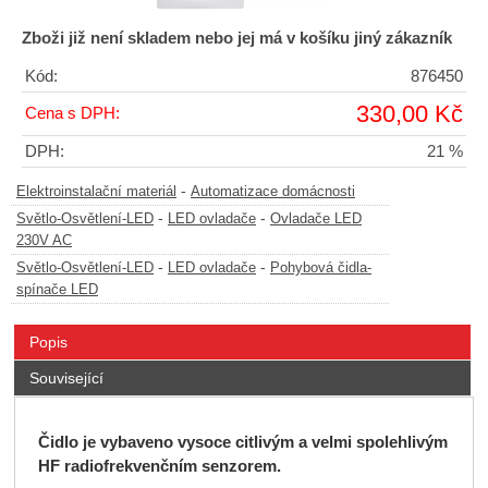
Zboži již není skladem nebo jej má v košíku jiný zákazník
Kód:
876450
330,00 Kč
Cena s DPH:
DPH:
21 %
-
Elektroinstalační materiál
Automatizace domácnosti
-
-
Světlo-Osvětlení-LED
LED ovladače
Ovladače LED
230V AC
-
-
Světlo-Osvětlení-LED
LED ovladače
Pohybová čidla-
spínače LED
Popis
Související
Čidlo je vybaveno vysoce citlivým a velmi spolehlivým
HF radiofrekvenčním senzorem.