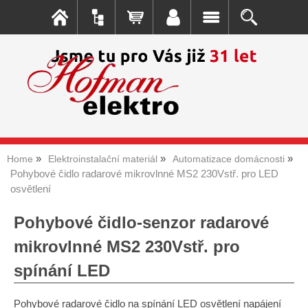
Home
Elektroinstalační materiál
Automatizace domácnosti
Pohybové čidlo radarové mikrovlnné MS2 230Vstř. pro LED
osvětlení
Pohybové čidlo-senzor radarové
mikrovlnné MS2 230Vstř. pro
spínání LED
Pohybové radarové čidlo na spínání LED osvětlení napájení