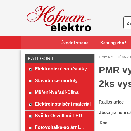
Úvodní strana
Katalog zboží
Home
Dům-Za
KATEGORIE
PMR vy
Elektronické součástky
Stavebnice-moduly
2ks vy
Měření-Nářadí-Dílna
Radiostanice
Elektroinstalační materiál
Zboži již není 
Světlo-Osvětlení-LED
Kód:
Fotovoltaika-solární....