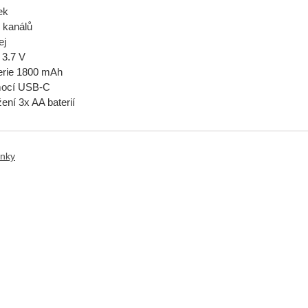
ek
 kanálů
ej
e 3.7 V
erie 1800 mAh
mocí USB-C
ení 3x AA baterií
anky