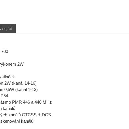
isející
 700
 výkonem 2W
ysílaček
on 2W (kanál 14-16)
on 0,5W (kanál 1-13)
 IP54
 pásmo PMR 446 a 448 MHz
h kanálů
mých kanálů CTCSS & DCS
 skenování kanálů