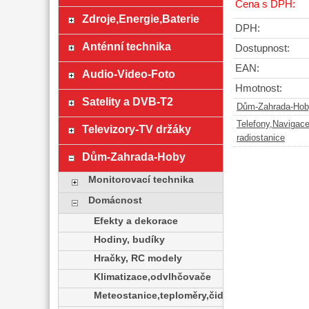
Cena s DPH:
Zdroje,Energie,Baterie
DPH:
Anténní technika
Dostupnost:
EAN:
Audio-Video-Foto
Hmotnost:
Satelity a DVB-T2
Dům-Zahrada-Hob
Telefony,Navigac
Televizory-TV držáky
radiostanice
Dům-Zahrada-Hoby
Monitorovací technika
Domácnost
Efekty a dekorace
Hodiny, budíky
Hračky, RC modely
Klimatizace,odvlhčovače
Meteostanice,teploměry,čidla