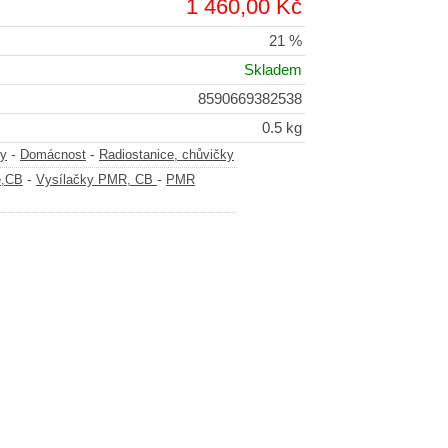
1 460,00 Kč
21 %
Skladem
8590669382538
0.5 kg
-
-
y
Domácnost
Radiostanice, chůvičky
-
-
e,CB
Vysílačky PMR, CB
PMR