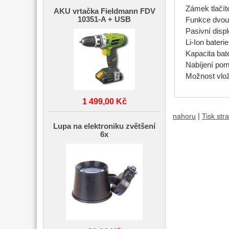
Zámek tlačít
AKU vrtačka Fieldmann FDV
10351-A + USB
Funkce dvou
Pasivní displ
Li-Ion bateri
Kapacita bat
Nabíjení po
Možnost vlož
1 499,00 Kč
|
nahoru
Tisk str
Lupa na elektroniku zvětšení
6x