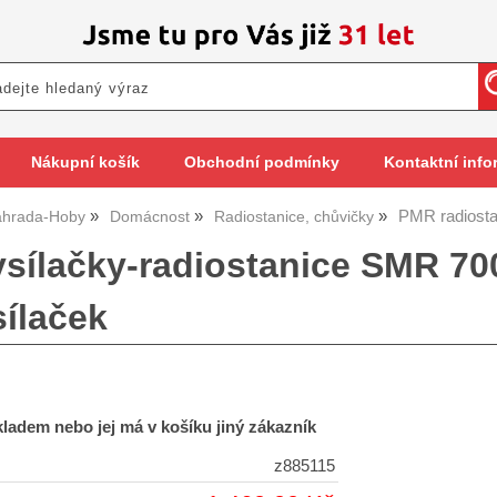
Nákupní košík
Obchodní podmínky
Kontaktní info
PMR radiost
hrada-Hoby
Domácnost
Radiostanice, chůvičky
sílačky-radiostanice SMR 
sílaček
skladem nebo jej má v košíku jiný zákazník
z885115