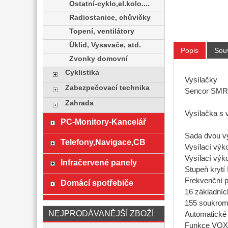
Ostatní-cyklo,el.kolo....
Radiostanice, chůvičky
Topení, ventilátory
Úklid, Vysavače, atd.
Popis
Souv
Zvonky domovní
Cyklistika
Vysílačky
Zabezpečovací technika
Sencor SMR
Zahrada
Vysílačka s
PC-Monitory-Kancelář
Sada dvou v
Telefony,Navigace,CB
Vysílací výk
Vysílací výk
Infračervené panely
Stupeň krytí
Frekvenční
Domácí spotřebiče
16 základníc
155 soukro
NEJPRODÁVANĚJŠÍ ZBOŽÍ
Automatické
Funkce VOX